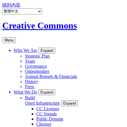
跳到內容
Creative Commons
Menu
Who We Are
Expand
Strategic Plan
Team
Governance
Opportunities
Annual Reports & Financials
History
Press
What We Do
Expand
Build
Open Infrastructure
Expand
CC Licenses
CC Signals
Public Domain
Chooser