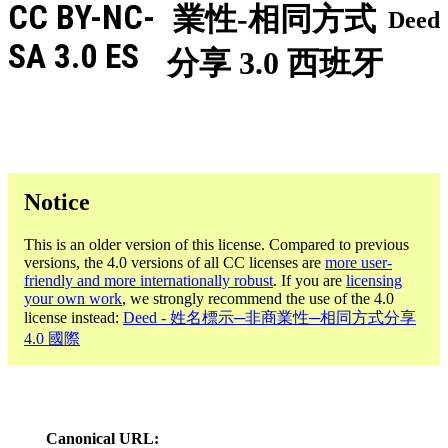
CC BY-NC-
業性-相同方式
Deed
SA 3.0 ES
分享 3.0 西班牙
Notice
This is an older version of this license. Compared to previous
versions, the 4.0 versions of all CC licenses are
more user-
friendly and more internationally robust
. If you are
licensing
your own work
, we strongly recommend the use of the 4.0
license instead:
Deed - 姓名標示─非商業性─相同方式分享
4.0 國際
Canonical URL