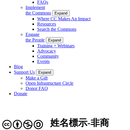
FAQs
Implement
the Commons
Expand
Where CC Makes An Impact
Resources
Search the Commons
Engage
the People
Expand
Training + Webinars
Advocacy
Community
Events
Blog
Support Us
Expand
Make a Gift
Open Infrastructure Circle
Donor FAQ
Donate
姓名標示-非商