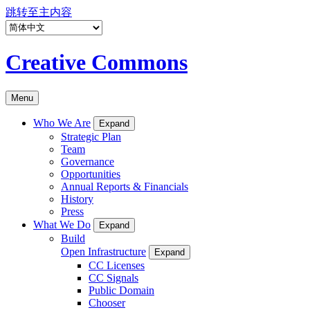
跳转至主内容
Creative Commons
Menu
Who We Are
Expand
Strategic Plan
Team
Governance
Opportunities
Annual Reports & Financials
History
Press
What We Do
Expand
Build
Open Infrastructure
Expand
CC Licenses
CC Signals
Public Domain
Chooser