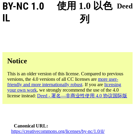
BY-NC 1.0
使用 1.0 以色
Deed
IL
列
Notice
This is an older version of this license. Compared to previous
versions, the 4.0 versions of all CC licenses are
more user-
friendly and more internationally robust
. If you are
licensing
your own work
, we strongly recommend the use of the 4.0
license instead:
Deed - 署名—非商业性使用 4.0 协议国际版
Canonical URL
https://creativecommons.org/licenses/by-nc/1.0/il/