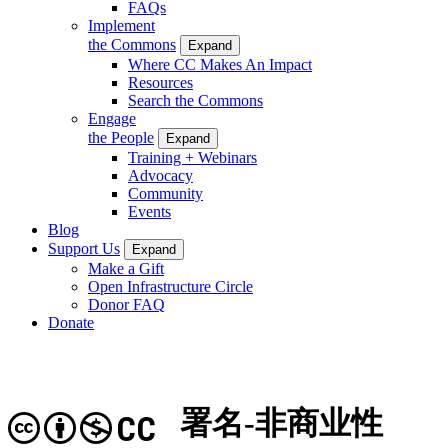
FAQs
Implement
the Commons
Expand
Where CC Makes An Impact
Resources
Search the Commons
Engage
the People
Expand
Training + Webinars
Advocacy
Community
Events
Blog
Support Us
Expand
Make a Gift
Open Infrastructure Circle
Donor FAQ
Donate
署名-非商业性
CC