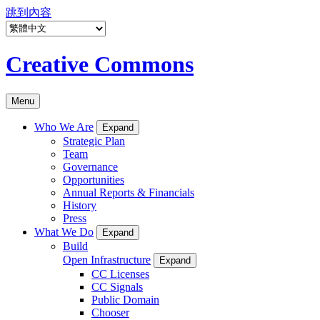
跳到內容
Creative Commons
Menu
Who We Are
Expand
Strategic Plan
Team
Governance
Opportunities
Annual Reports & Financials
History
Press
What We Do
Expand
Build
Open Infrastructure
Expand
CC Licenses
CC Signals
Public Domain
Chooser