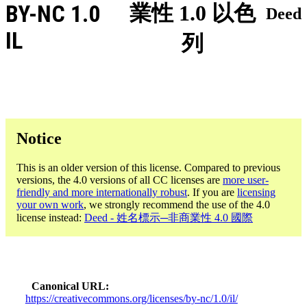
BY-NC 1.0
業性 1.0 以色
Deed
IL
列
Notice
This is an older version of this license. Compared to previous
versions, the 4.0 versions of all CC licenses are
more user-
friendly and more internationally robust
. If you are
licensing
your own work
, we strongly recommend the use of the 4.0
license instead:
Deed - 姓名標示─非商業性 4.0 國際
Canonical URL
https://creativecommons.org/licenses/by-nc/1.0/il/