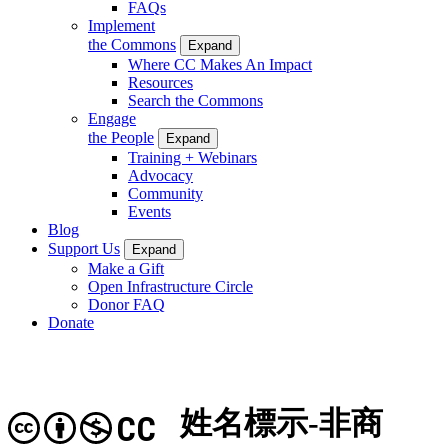
FAQs
Implement
the Commons
Expand
Where CC Makes An Impact
Resources
Search the Commons
Engage
the People
Expand
Training + Webinars
Advocacy
Community
Events
Blog
Support Us
Expand
Make a Gift
Open Infrastructure Circle
Donor FAQ
Donate
姓名標示-非商
CC