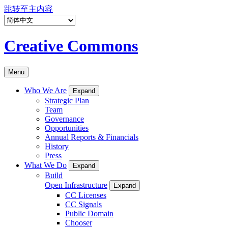
跳转至主内容
Creative Commons
Menu
Who We Are
Expand
Strategic Plan
Team
Governance
Opportunities
Annual Reports & Financials
History
Press
What We Do
Expand
Build
Open Infrastructure
Expand
CC Licenses
CC Signals
Public Domain
Chooser