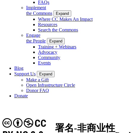
FAQs
Implement
the Commons
Expand
Where CC Makes An Impact
Resources
Search the Commons
Engage
the People
Expand
Training + Webinars
Advocacy
Community
Events
Blog
Support Us
Expand
Make a Gift
Open Infrastructure Circle
Donor FAQ
Donate
CC
署名-非商业性