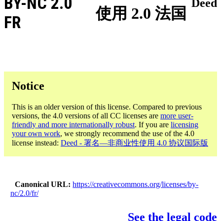
BY-NC 2.0
Deed
使用 2.0 法国
FR
Notice
This is an older version of this license. Compared to previous
versions, the 4.0 versions of all CC licenses are
more user-
friendly and more internationally robust
. If you are
licensing
your own work
, we strongly recommend the use of the 4.0
license instead:
Deed - 署名—非商业性使用 4.0 协议国际版
Canonical URL
https://creativecommons.org/licenses/by-
nc/2.0/fr/
See the legal code