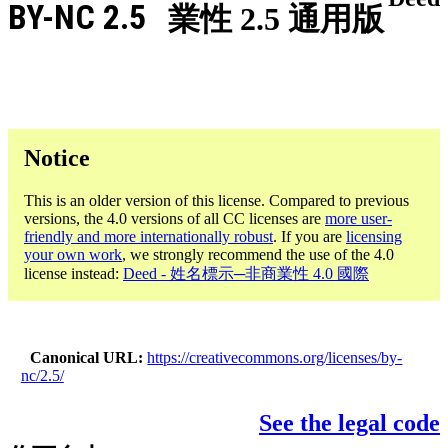
BY-NC 2.5
業性 2.5 通用版
Notice
This is an older version of this license. Compared to previous
versions, the 4.0 versions of all CC licenses are
more user-
friendly and more internationally robust
. If you are
licensing
your own work
, we strongly recommend the use of the 4.0
license instead:
Deed - 姓名標示─非商業性 4.0 國際
Canonical URL
https://creativecommons.org/licenses/by-
nc/2.5/
See the legal code