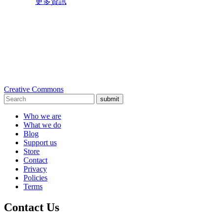
更多資訊
Creative Commons
submit
Who we are
What we do
Blog
Support us
Store
Contact
Privacy
Policies
Terms
Contact Us