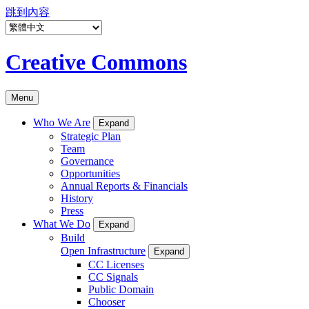
跳到內容
Creative Commons
Menu
Who We Are
Expand
Strategic Plan
Team
Governance
Opportunities
Annual Reports & Financials
History
Press
What We Do
Expand
Build
Open Infrastructure
Expand
CC Licenses
CC Signals
Public Domain
Chooser