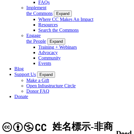
FAQs
Implement
the Commons
Expand
Where CC Makes An Impact
Resources
Search the Commons
Engage
the People
Expand
Training + Webinars
Advocacy
Community
Events
Blog
Support Us
Expand
Make a Gift
Open Infrastructure Circle
Donor FAQ
Donate
姓名標示-非商
CC
Deed