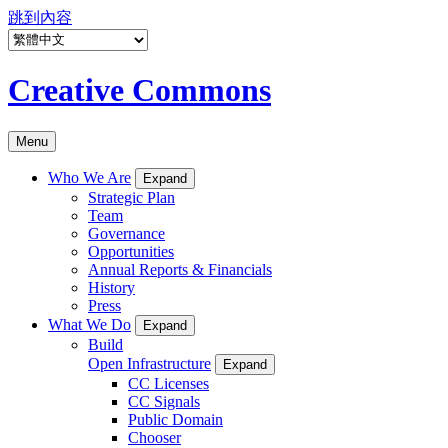
跳到內容
Creative Commons
Menu
Who We Are
Expand
Strategic Plan
Team
Governance
Opportunities
Annual Reports & Financials
History
Press
What We Do
Expand
Build
Open Infrastructure
Expand
CC Licenses
CC Signals
Public Domain
Chooser