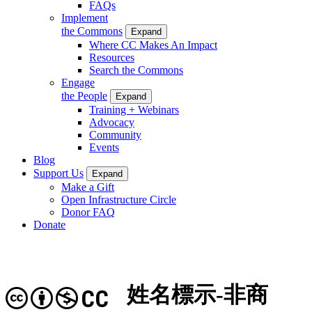
FAQs
Implement
the Commons
Expand
Where CC Makes An Impact
Resources
Search the Commons
Engage
the People
Expand
Training + Webinars
Advocacy
Community
Events
Blog
Support Us
Expand
Make a Gift
Open Infrastructure Circle
Donor FAQ
Donate
姓名標示-非商
CC