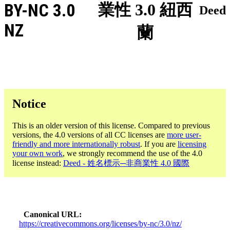
BY-NC 3.0
業性 3.0 紐西
Deed
NZ
蘭
Notice
This is an older version of this license. Compared to previous
versions, the 4.0 versions of all CC licenses are
more user-
friendly and more internationally robust
. If you are
licensing
your own work
, we strongly recommend the use of the 4.0
license instead:
Deed - 姓名標示─非商業性 4.0 國際
Canonical URL
https://creativecommons.org/licenses/by-nc/3.0/nz/