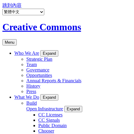
跳到內容
Creative Commons
Menu
Who We Are
Expand
Strategic Plan
Team
Governance
Opportunities
Annual Reports & Financials
History
Press
What We Do
Expand
Build
Open Infrastructure
Expand
CC Licenses
CC Signals
Public Domain
Chooser