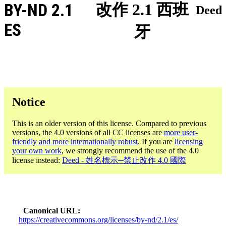
BY-ND 2.1
改作 2.1 西班
Deed
ES
牙
Notice
This is an older version of this license. Compared to previous
versions, the 4.0 versions of all CC licenses are
more user-
friendly and more internationally robust
. If you are
licensing
your own work
, we strongly recommend the use of the 4.0
license instead:
Deed - 姓名標示─禁止改作 4.0 國際
Canonical URL
https://creativecommons.org/licenses/by-nd/2.1/es/