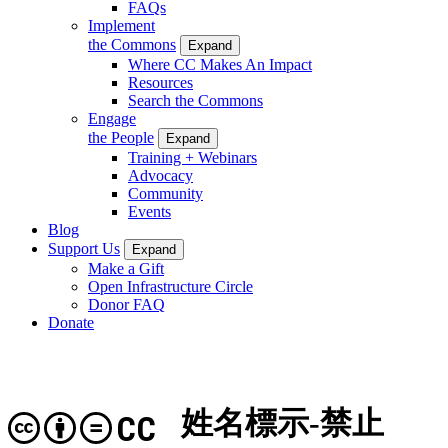
FAQs
Implement
the Commons
Expand
Where CC Makes An Impact
Resources
Search the Commons
Engage
the People
Expand
Training + Webinars
Advocacy
Community
Events
Blog
Support Us
Expand
Make a Gift
Open Infrastructure Circle
Donor FAQ
Donate
姓名標示-禁止
CC