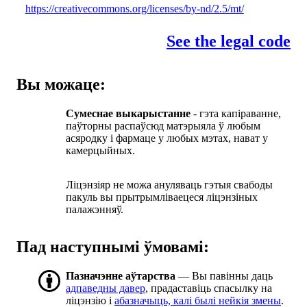
https://creativecommons.org/licenses/by-nd/2.5/mt/
See the legal code
Вы можаце:
Сумеснае выкарыстанне
- гэта капіраванне,
паўторны распаўсюд матэрыяла ў любым
асяродку і фармаце у любых мэтах, нават у
камерцыйных.
Ліцэнзіяр не можа ануляваць гэтыя свабоды
пакуль вы прытрымліваецеся ліцэнзіных
палажэнняў.
Пад наступнымі ўмовамі:
Пазначэнне аўтарства
— Вы павінны даць
адпаведны давер
, прадаставіць спасылку на
ліцэнзію і
абазначыць, калі былі нейкія змены
.