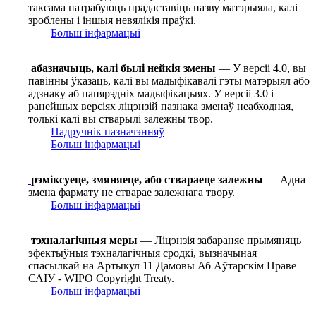
таксама патрабуюць прадаставіць назву матэрыяла, калі
зроблены і іншыя невялікія праўкі.
Больш інфармацыі
абазначыць, калі былі нейкія змены
— У версіі 4.0, вы
павінны ўказаць, калі вы мадыфікавалі гэты матэрыял або
адзнаку аб папярэдніх мадыфікацыях. У версіі 3.0 і
ранейшых версіях ліцэнзій пазнака зменаў неабходная,
толькі калі вы стварылі залежны твор.
Падручнік пазначэнняў
Больш інфармацыі
рэміксуеце, змяняеце, або ствараеце залежны
— Адна
змена фармату не стварае залежнага твору.
Больш інфармацыі
тэхналагічныя меры
— Ліцэнзія забараняе прымяняць
эфектыўныя тэхналагічныя сродкі, вызначыная
спасылкай на Артыкул 11 Дамовы Аб Аўтарскім Праве
САІУ - WIPO Copyright Treaty.
Больш інфармацыі