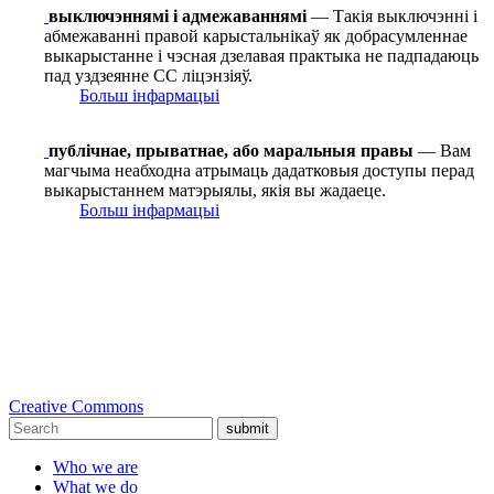
выключэннямі і адмежаваннямі
— Такія выключэнні і
абмежаванні правой карыстальнікаў як добрасумленнае
выкарыстанне і чэсная дзелавая практыка не падпадаюць
пад уздзеянне СС ліцэнзіяў.
Больш інфармацыі
публічнае, прыватнае, або маральныя правы
— Вам
магчыма неабходна атрымаць дадатковыя доступы перад
выкарыстаннем матэрыялы, якія вы жадаеце.
Больш інфармацыі
Creative Commons
submit
Who we are
What we do