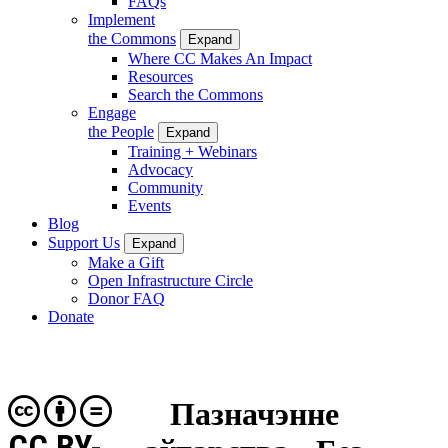
FAQs
Implement
the Commons
Expand
Where CC Makes An Impact
Resources
Search the Commons
Engage
the People
Expand
Training + Webinars
Advocacy
Community
Events
Blog
Support Us
Expand
Make a Gift
Open Infrastructure Circle
Donor FAQ
Donate
Пазначэнне
CC BY-