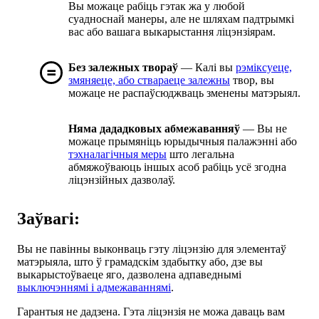
Вы можаце рабіць гэтак жа у любой
суадноснай манеры, але не шляхам падтрымкі
вас або вашага выкарыстання ліцэнзіярам.
Без залежных твораў
— Калі вы
рэміксуеце,
змяняеце, або ствараеце залежны
твор, вы
можаце не распаўсюджваць зменены матэрыял.
Няма дададковых абмежаванняў
— Вы не
можаце прымяніць юрыдычныя палажэнні або
тэхналагічныя меры
што легальна
абмяжоўваюць іншых асоб рабіць усё згодна
ліцэнзійных дазволаў.
Заўвагі:
Вы не павінны выконваць гэту ліцэнзію для элементаў
матэрыяла, што ў грамадскім здабытку або, дзе вы
выкарыстоўваеце яго, дазволена адпаведнымі
выключэннямі і адмежаваннямі
.
Гарантыя не дадзена. Гэта ліцэнзія не можа даваць вам