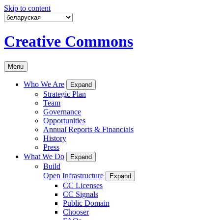
Skip to content
Creative Commons
Menu
Who We Are
Expand
Strategic Plan
Team
Governance
Opportunities
Annual Reports & Financials
History
Press
What We Do
Expand
Build
Open Infrastructure
Expand
CC Licenses
CC Signals
Public Domain
Chooser