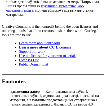
любых дазволаў, якія б вы намераваліся мець. Напрыклад,
іншыя правы такія як
публічнае, прыватнае, або
маральныя правы
могуць абмяжоўваць выкарыстанне
матэрыяла.
Creative Commons is the nonprofit behind the open licenses and
other legal tools that allow creators to share their work. Our legal
tools are free to use.
Learn more about our work
Learn more about CC Licensing
Support our work
Use the license for your own material.
Licenses List
Public Domain List
Footnotes
адпаведны давер
— Калі прапанаваны заўвагі,
ліцэнзійныя заўвагі, адмовы ад адказнасці, спасылкі на
матэрыял, вы павінны прадаставіць імя стваральніка і
пазнакі іншых удзельнікаў. Ліцэнзіі СС да версіі 4.0