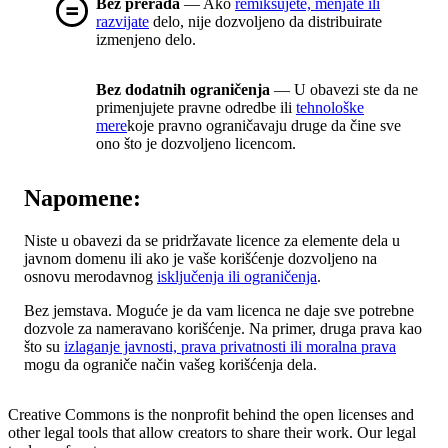
Bez prerada
— Ako
remiksujete, menjate ili
razvijate
delo, nije dozvoljeno da distribuirate
izmenjeno delo.
Bez dodatnih ograničenja
— U obavezi ste da ne
primenjujete pravne odredbe ili
tehnološke
mere
koje pravno ograničavaju druge da čine sve
ono što je dozvoljeno licencom.
Napomene:
Niste u obavezi da se pridržavate licence za elemente dela u
javnom domenu ili ako je vaše korišćenje dozvoljeno na
osnovu merodavnog
isključenja ili ograničenja
.
Bez jemstava. Moguće je da vam licenca ne daje sve potrebne
dozvole za nameravano korišćenje. Na primer, druga prava kao
što su
izlaganje javnosti, prava privatnosti ili moralna prava
mogu da ograniče način vašeg korišćenja dela.
Creative Commons is the nonprofit behind the open licenses and
other legal tools that allow creators to share their work. Our legal