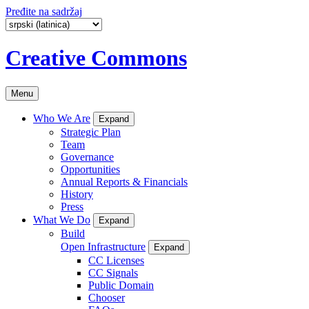
Pređite na sadržaj
Creative Commons
Menu
Who We Are
Expand
Strategic Plan
Team
Governance
Opportunities
Annual Reports & Financials
History
Press
What We Do
Expand
Build
Open Infrastructure
Expand
CC Licenses
CC Signals
Public Domain
Chooser