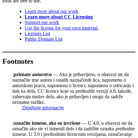
tools are free to use.
Learn more about our work
Learn more about CC Licensing
Support our work
Use the license for your own material.
Licenses List
Public Domain List
Footnotes
priznate autorstvo
— Ako je pribavljeno, u obavezi ste da
naznačite ime autora i ostalih naznačenih lica, napomenu o
autorskom pravu, napomenu o licenci, napomenu o odricanju i
link ka delu. CC licence koje su prethodile verziji 4.0, takođe,
zahtevaju naslov dela, ako je pribavljen i mogu da sadrže
neznatne razlike.
Detaljnije informacije
označite izmene, ako su izvršene
— U 4.0, u obavezi ste da
označite ako ste vi izmenili delo i da zadržite oznaku prethodne
izmene. U 3.0 i prethodnim licencnim verzijama, označavanje