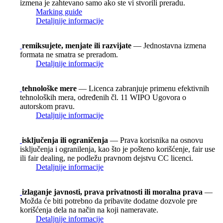
izmena je zahtevano samo ako ste vi stvorili preradu.
Marking guide
Detaljnije informacije
remiksujete, menjate ili razvijate
— Jednostavna izmena
formata ne smatra se preradom.
Detaljnije informacije
tehnološke mere
— Licenca zabranjuje primenu efektivnih
tehnoloških mera, određenih čl. 11 WIPO Ugovora o
autorskom pravu.
Detaljnije informacije
isključenja ili ograničenja
— Prava korisnika na osnovu
isključenja i ogranilenja, kao što je pošteno korišćenje, fair use
ili fair dealing, ne podležu pravnom dejstvu CC licenci.
Detaljnije informacije
izlaganje javnosti, prava privatnosti ili moralna prava
—
Možda će biti potrebno da pribavite dodatne dozvole pre
korišćenja dela na način na koji nameravate.
Detaljnije informacije