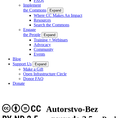
FAQs
Implement
the Commons
Expand
Where CC Makes An Impact
Resources
Search the Commons
Engage
the People
Expand
Training + Webinars
Advocacy
Community
Events
Blog
Support Us
Expand
Make a Gift
Open Infrastructure Circle
Donor FAQ
Donate
CC
Autorstvo-Bez