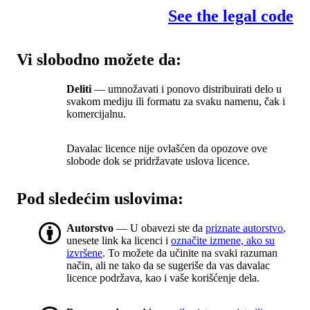
See the legal code
Vi slobodno možete da:
Deliti
— umnožavati i ponovo distribuirati delo u
svakom mediju ili formatu za svaku namenu, čak i
komercijalnu.
Davalac licence nije ovlašćen da opozove ove
slobode dok se pridržavate uslova licence.
Pod sledećim uslovima:
Autorstvo
— U obavezi ste da
priznate autorstvo
,
unesete link ka licenci i
označite izmene, ako su
izvršene
. To možete da učinite na svaki razuman
način, ali ne tako da se sugeriše da vas davalac
licence podržava, kao i vaše korišćenje dela.