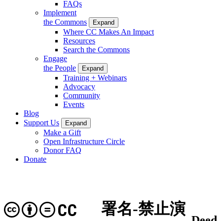
FAQs
Implement
the Commons
Expand
Where CC Makes An Impact
Resources
Search the Commons
Engage
the People
Expand
Training + Webinars
Advocacy
Community
Events
Blog
Support Us
Expand
Make a Gift
Open Infrastructure Circle
Donor FAQ
Donate
署名-禁止演
CC
Deed