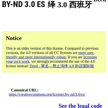
BY-ND 3.0 ES
绎 3.0 西班牙
Notice
This is an older version of this license. Compared to previous
versions, the 4.0 versions of all CC licenses are
more user-
friendly and more internationally robust
. If you are
licensing
your own work
, we strongly recommend the use of the 4.0
license instead:
Deed - 署名—禁止演绎 4.0 协议国际版
Canonical URL
https://creativecommons.org/licenses/by-nd/3.0/es/
See the legal code