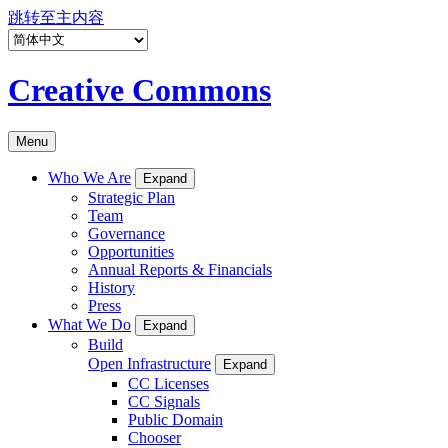
跳转至主内容
Creative Commons
Menu
Who We Are
Expand
Strategic Plan
Team
Governance
Opportunities
Annual Reports & Financials
History
Press
What We Do
Expand
Build
Open Infrastructure
Expand
CC Licenses
CC Signals
Public Domain
Chooser