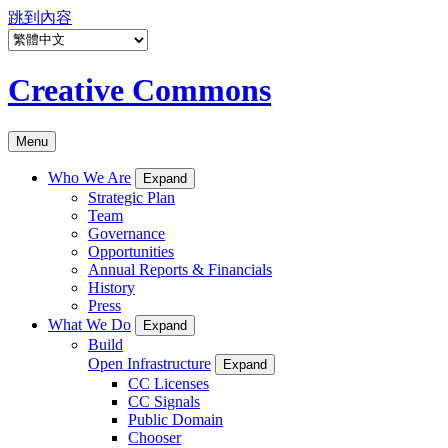
跳到內容
Creative Commons
Menu
Who We Are
Expand
Strategic Plan
Team
Governance
Opportunities
Annual Reports & Financials
History
Press
What We Do
Expand
Build
Open Infrastructure
Expand
CC Licenses
CC Signals
Public Domain
Chooser