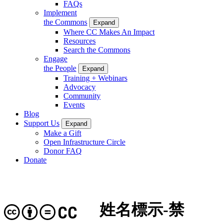
FAQs
Implement
the Commons
Expand
Where CC Makes An Impact
Resources
Search the Commons
Engage
the People
Expand
Training + Webinars
Advocacy
Community
Events
Blog
Support Us
Expand
Make a Gift
Open Infrastructure Circle
Donor FAQ
Donate
姓名標示-禁
CC