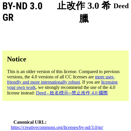
BY-ND 3.0
止改作 3.0 希
Deed
GR
臘
Notice
This is an older version of this license. Compared to previous
versions, the 4.0 versions of all CC licenses are
more user-
friendly and more internationally robust
. If you are
licensing
your own work
, we strongly recommend the use of the 4.0
license instead:
Deed - 姓名標示─禁止改作 4.0 國際
Canonical URL
https://creativecommons.org/licenses/by-nd/3.0/gr/