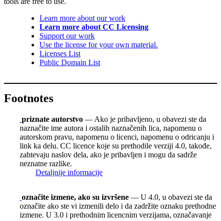
tools are free to use.
Learn more about our work
Learn more about CC Licensing
Support our work
Use the license for your own material.
Licenses List
Public Domain List
Footnotes
priznate autorstvo
— Ako je pribavljeno, u obavezi ste da
naznačite ime autora i ostalih naznačenih lica, napomenu o
autorskom pravu, napomenu o licenci, napomenu o odricanju i
link ka delu. CC licence koje su prethodile verziji 4.0, takođe,
zahtevaju naslov dela, ako je pribavljen i mogu da sadrže
neznatne razlike.
Detaljnije informacije
označite izmene, ako su izvršene
— U 4.0, u obavezi ste da
označite ako ste vi izmenili delo i da zadržite oznaku prethodne
izmene. U 3.0 i prethodnim licencnim verzijama, označavanje