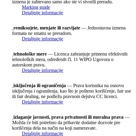
izmena je zahtevano samo ako ste vi stvorili preradu.
Marking guide
Detaljnije informacije
remiksujete, menjate ili razvijate
— Jednostavna izmena
formata ne smatra se preradom.
Detaljnije informacije
tehnološke mere
— Licenca zabranjuje primenu efektivnih
tehnoloških mera, određenih čl. 11 WIPO Ugovora o
autorskom pravu.
Detaljnije informacije
isključenja ili ograničenja
— Prava korisnika na osnovu
isključenja i ogranilenja, kao što je pošteno korišćenje, fair use
ili fair dealing, ne podležu pravnom dejstvu CC licenci.
Detaljnije informacije
izlaganje javnosti, prava privatnosti ili moralna prava
—
Možda će biti potrebno da pribavite dodatne dozvole pre
korišćenja dela na način na koji nameravate.
Detaljnije informacije