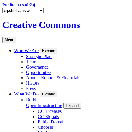
Pređite na sadržaj
Creative Commons
Menu
Who We Are
Expand
Strategic Plan
Team
Governance
Opportunities
Annual Reports & Financials
History
Press
What We Do
Expand
Build
Open Infrastructure
Expand
CC Licenses
CC Signals
Public Domain
Chooser