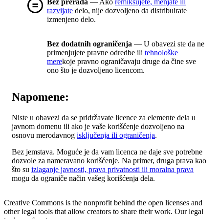
Bez prerada
— Ako
remiksujete, menjate ili
razvijate
delo, nije dozvoljeno da distribuirate
izmenjeno delo.
Bez dodatnih ograničenja
— U obavezi ste da ne
primenjujete pravne odredbe ili
tehnološke
mere
koje pravno ograničavaju druge da čine sve
ono što je dozvoljeno licencom.
Napomene:
Niste u obavezi da se pridržavate licence za elemente dela u
javnom domenu ili ako je vaše korišćenje dozvoljeno na
osnovu merodavnog
isključenja ili ograničenja
.
Bez jemstava. Moguće je da vam licenca ne daje sve potrebne
dozvole za nameravano korišćenje. Na primer, druga prava kao
što su
izlaganje javnosti, prava privatnosti ili moralna prava
mogu da ograniče način vašeg korišćenja dela.
Creative Commons is the nonprofit behind the open licenses and
other legal tools that allow creators to share their work. Our legal