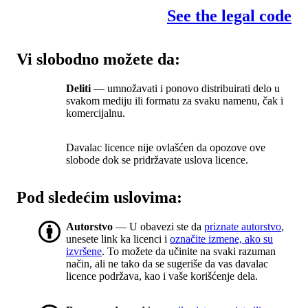
See the legal code
Vi slobodno možete da:
Deliti
— umnožavati i ponovo distribuirati delo u
svakom mediju ili formatu za svaku namenu, čak i
komercijalnu.
Davalac licence nije ovlašćen da opozove ove
slobode dok se pridržavate uslova licence.
Pod sledećim uslovima:
Autorstvo
— U obavezi ste da
priznate autorstvo
,
unesete link ka licenci i
označite izmene, ako su
izvršene
. To možete da učinite na svaki razuman
način, ali ne tako da se sugeriše da vas davalac
licence podržava, kao i vaše korišćenje dela.