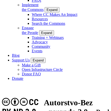
FAQs
Implement
the Commons
Expand
Where CC Makes An Impact
Resources
Search the Commons
Engage
the People
Expand
Training + Webinars
Advocacy
Community
Events
Blog
Support Us
Expand
Make a Gift
Open Infrastructure Circle
Donor FAQ
Donate
CC
Autorstvo-Bez