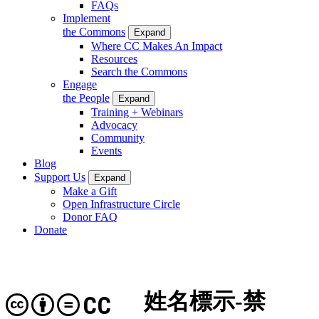
FAQs
Implement
the Commons
Expand
Where CC Makes An Impact
Resources
Search the Commons
Engage
the People
Expand
Training + Webinars
Advocacy
Community
Events
Blog
Support Us
Expand
Make a Gift
Open Infrastructure Circle
Donor FAQ
Donate
姓名標示-禁
CC