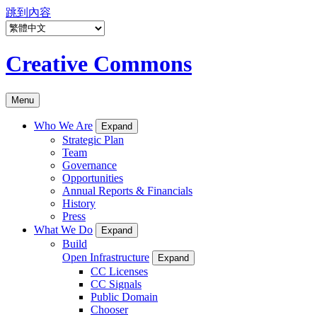
跳到內容
Creative Commons
Menu
Who We Are
Expand
Strategic Plan
Team
Governance
Opportunities
Annual Reports & Financials
History
Press
What We Do
Expand
Build
Open Infrastructure
Expand
CC Licenses
CC Signals
Public Domain
Chooser