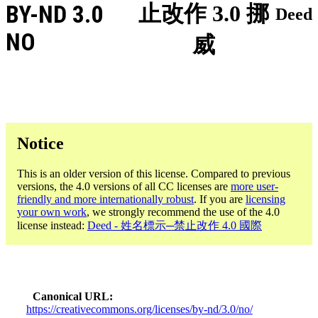
BY-ND 3.0
止改作 3.0 挪
Deed
NO
威
Notice
This is an older version of this license. Compared to previous
versions, the 4.0 versions of all CC licenses are
more user-
friendly and more internationally robust
. If you are
licensing
your own work
, we strongly recommend the use of the 4.0
license instead:
Deed - 姓名標示─禁止改作 4.0 國際
Canonical URL
https://creativecommons.org/licenses/by-nd/3.0/no/