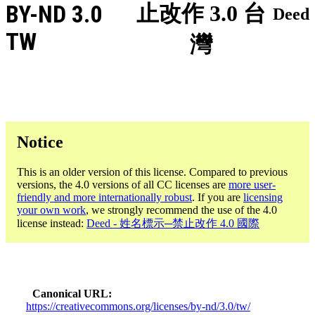
BY-ND 3.0
止改作 3.0 台
Deed
TW
灣
Notice
This is an older version of this license. Compared to previous
versions, the 4.0 versions of all CC licenses are
more user-
friendly and more internationally robust
. If you are
licensing
your own work
, we strongly recommend the use of the 4.0
license instead:
Deed - 姓名標示─禁止改作 4.0 國際
Canonical URL
https://creativecommons.org/licenses/by-nd/3.0/tw/