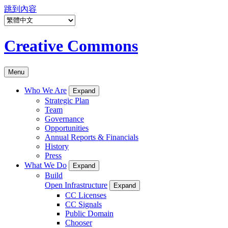
跳到內容
Creative Commons
Menu
Who We Are
Expand
Strategic Plan
Team
Governance
Opportunities
Annual Reports & Financials
History
Press
What We Do
Expand
Build
Open Infrastructure
Expand
CC Licenses
CC Signals
Public Domain
Chooser