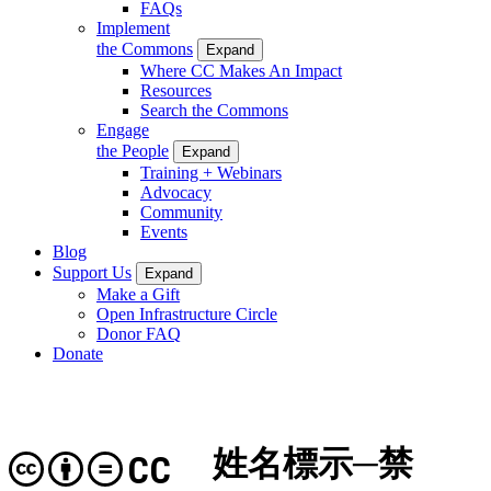
FAQs
Implement
the Commons
Expand
Where CC Makes An Impact
Resources
Search the Commons
Engage
the People
Expand
Training + Webinars
Advocacy
Community
Events
Blog
Support Us
Expand
Make a Gift
Open Infrastructure Circle
Donor FAQ
Donate
姓名標示─禁
CC