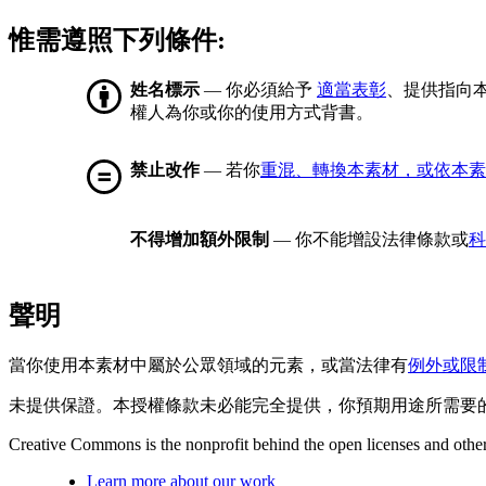
惟需遵照下列條件:
姓名標示
— 你必須給予
適當表彰
、提供指向
權人為你或你的使用方式背書。
禁止改作
— 若你
重混、轉換本素材，或依本素
不得增加額外限制
— 你不能增設法律條款或
科
聲明
當你使用本素材中屬於公眾領域的元素，或當法律有
例外或限
未提供保證。本授權條款未必能完全提供，你預期用途所需要
Creative Commons is the nonprofit behind the open licenses and other le
Learn more about our work