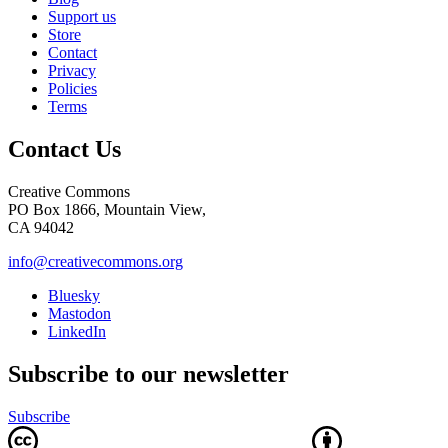
Support us
Store
Contact
Privacy
Policies
Terms
Contact Us
Creative Commons
PO Box 1866, Mountain View,
CA 94042
info@creativecommons.org
Bluesky
Mastodon
LinkedIn
Subscribe to our newsletter
Subscribe