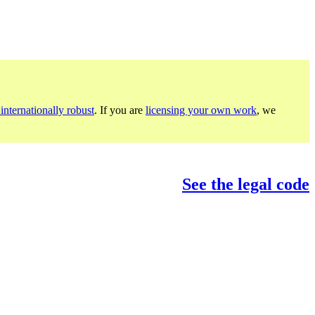
internationally robust
. If you are
licensing your own work
, we
See the legal code