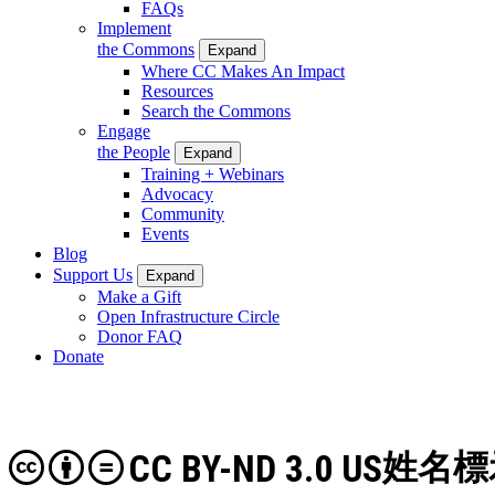
FAQs
Implement
the Commons
Expand
Where CC Makes An Impact
Resources
Search the Commons
Engage
the People
Expand
Training + Webinars
Advocacy
Community
Events
Blog
Support Us
Expand
Make a Gift
Open Infrastructure Circle
Donor FAQ
Donate
CC BY-ND 3.0 US
姓名標示