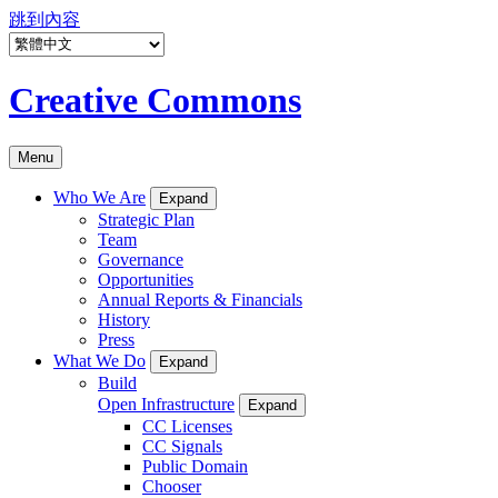
跳到內容
Creative Commons
Menu
Who We Are
Expand
Strategic Plan
Team
Governance
Opportunities
Annual Reports & Financials
History
Press
What We Do
Expand
Build
Open Infrastructure
Expand
CC Licenses
CC Signals
Public Domain
Chooser