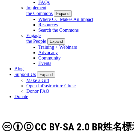
FAQs
Implement
the Commons
Expand
Where CC Makes An Impact
Resources
Search the Commons
Engage
the People
Expand
Training + Webinars
Advocacy
Community
Events
Blog
Support Us
Expand
Make a Gift
Open Infrastructure Circle
Donor FAQ
Donate
CC BY-SA 2.0 BR
姓名標示