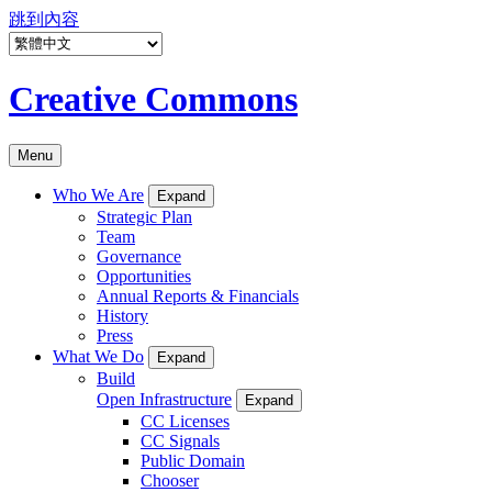
跳到內容
Creative Commons
Menu
Who We Are
Expand
Strategic Plan
Team
Governance
Opportunities
Annual Reports & Financials
History
Press
What We Do
Expand
Build
Open Infrastructure
Expand
CC Licenses
CC Signals
Public Domain
Chooser