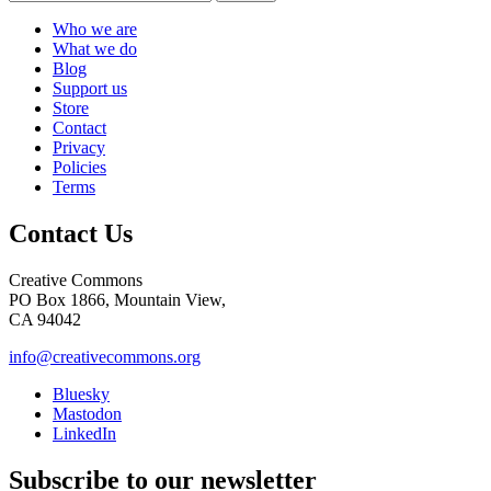
Who we are
What we do
Blog
Support us
Store
Contact
Privacy
Policies
Terms
Contact Us
Creative Commons
PO Box 1866, Mountain View,
CA 94042
info@creativecommons.org
Bluesky
Mastodon
LinkedIn
Subscribe to our newsletter