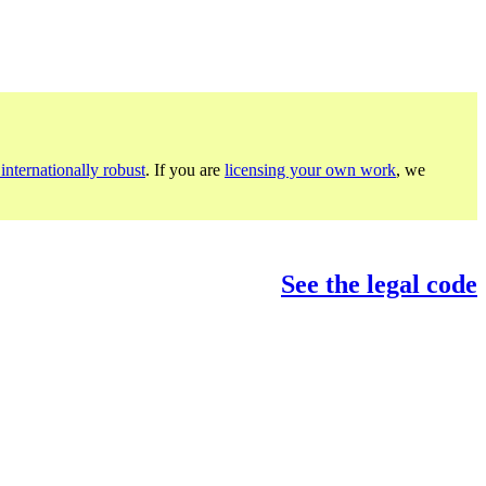
internationally robust
. If you are
licensing your own work
, we
See the legal code