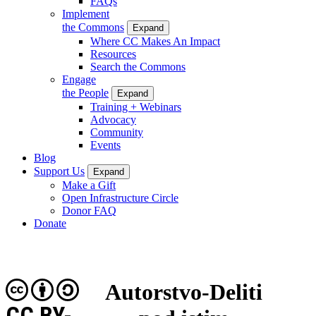
FAQs
Implement
the Commons
Expand
Where CC Makes An Impact
Resources
Search the Commons
Engage
the People
Expand
Training + Webinars
Advocacy
Community
Events
Blog
Support Us
Expand
Make a Gift
Open Infrastructure Circle
Donor FAQ
Donate
Autorstvo-Deliti
CC BY-