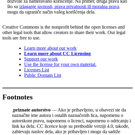
dozvole za nameravano korišćenje. Na primer, druga prava kao
što su
izlaganje javnosti, prava privatnosti ili moralna prava
mogu da ograniče način vašeg korišćenja dela.
Creative Commons is the nonprofit behind the open licenses and
other legal tools that allow creators to share their work. Our legal
tools are free to use.
Learn more about our work
Learn more about CC Licensing
Support our work
Use the license for your own material.
Licenses List
Public Domain List
Footnotes
priznate autorstvo
— Ako je pribavljeno, u obavezi ste da
naznačite ime autora i ostalih naznačenih lica, napomenu o
autorskom pravu, napomenu o licenci, napomenu o odricanju i
link ka delu. CC licence koje su prethodile verziji 4.0, takođe,
zahtevaju naslov dela, ako je pribavljen i mogu da sadrže