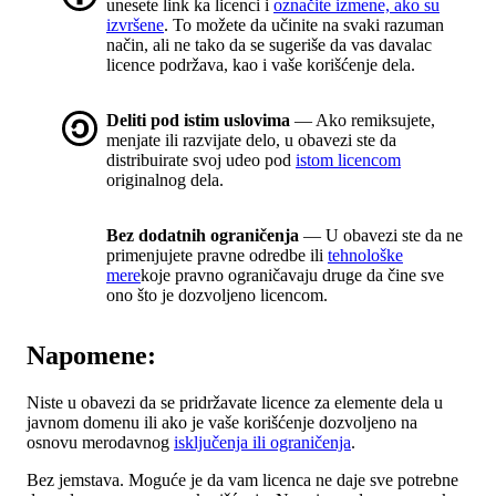
unesete link ka licenci i
označite izmene, ako su
izvršene
. To možete da učinite na svaki razuman
način, ali ne tako da se sugeriše da vas davalac
licence podržava, kao i vaše korišćenje dela.
Deliti pod istim uslovima
— Ako remiksujete,
menjate ili razvijate delo, u obavezi ste da
distribuirate svoj udeo pod
istom licencom
originalnog dela.
Bez dodatnih ograničenja
— U obavezi ste da ne
primenjujete pravne odredbe ili
tehnološke
mere
koje pravno ograničavaju druge da čine sve
ono što je dozvoljeno licencom.
Napomene:
Niste u obavezi da se pridržavate licence za elemente dela u
javnom domenu ili ako je vaše korišćenje dozvoljeno na
osnovu merodavnog
isključenja ili ograničenja
.
Bez jemstava. Moguće je da vam licenca ne daje sve potrebne