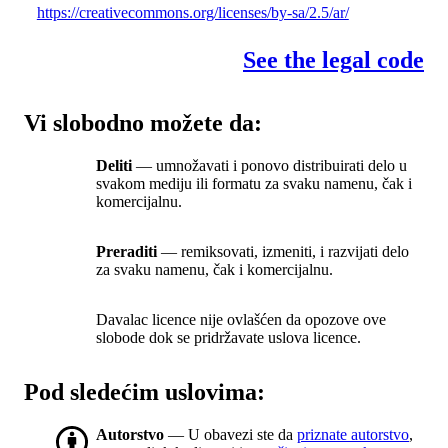
https://creativecommons.org/licenses/by-sa/2.5/ar/
See the legal code
Vi slobodno možete da:
Deliti
— umnožavati i ponovo distribuirati delo u
svakom mediju ili formatu za svaku namenu, čak i
komercijalnu.
Preraditi
— remiksovati, izmeniti, i razvijati delo
za svaku namenu, čak i komercijalnu.
Davalac licence nije ovlašćen da opozove ove
slobode dok se pridržavate uslova licence.
Pod sledećim uslovima:
Autorstvo
— U obavezi ste da
priznate autorstvo
,