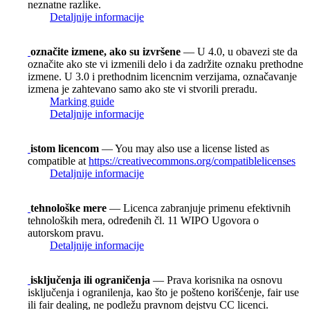
neznatne razlike.
Detaljnije informacije
označite izmene, ako su izvršene
— U 4.0, u obavezi ste da
označite ako ste vi izmenili delo i da zadržite oznaku prethodne
izmene. U 3.0 i prethodnim licencnim verzijama, označavanje
izmena je zahtevano samo ako ste vi stvorili preradu.
Marking guide
Detaljnije informacije
istom licencom
— You may also use a license listed as
compatible at
https://creativecommons.org/compatiblelicenses
Detaljnije informacije
tehnološke mere
— Licenca zabranjuje primenu efektivnih
tehnoloških mera, određenih čl. 11 WIPO Ugovora o
autorskom pravu.
Detaljnije informacije
isključenja ili ograničenja
— Prava korisnika na osnovu
isključenja i ogranilenja, kao što je pošteno korišćenje, fair use
ili fair dealing, ne podležu pravnom dejstvu CC licenci.