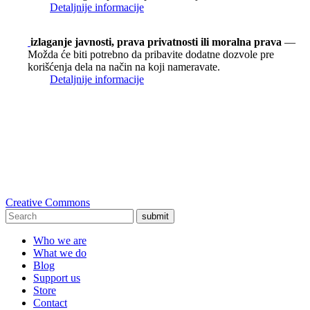
Detaljnije informacije
izlaganje javnosti, prava privatnosti ili moralna prava
—
Možda će biti potrebno da pribavite dodatne dozvole pre
korišćenja dela na način na koji nameravate.
Detaljnije informacije
Creative Commons
submit
Who we are
What we do
Blog
Support us
Store
Contact