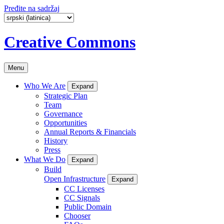
Pređite na sadržaj
Creative Commons
Menu
Who We Are
Expand
Strategic Plan
Team
Governance
Opportunities
Annual Reports & Financials
History
Press
What We Do
Expand
Build
Open Infrastructure
Expand
CC Licenses
CC Signals
Public Domain
Chooser