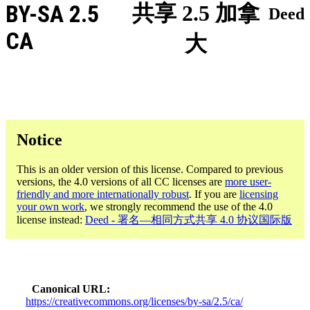
BY-SA 2.5
共享 2.5 加拿
Deed
CA
大
Notice
This is an older version of this license. Compared to previous
versions, the 4.0 versions of all CC licenses are
more user-
friendly and more internationally robust
. If you are
licensing
your own work
, we strongly recommend the use of the 4.0
license instead:
Deed - 署名—相同方式共享 4.0 协议国际版
Canonical URL
https://creativecommons.org/licenses/by-sa/2.5/ca/