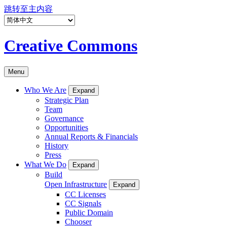
跳转至主内容
Creative Commons
Menu
Who We Are
Expand
Strategic Plan
Team
Governance
Opportunities
Annual Reports & Financials
History
Press
What We Do
Expand
Build
Open Infrastructure
Expand
CC Licenses
CC Signals
Public Domain
Chooser