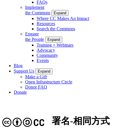
FAQs
Implement
the Commons
Expand
Where CC Makes An Impact
Resources
Search the Commons
Engage
the People
Expand
Training + Webinars
Advocacy
Community
Events
Blog
Support Us
Expand
Make a Gift
Open Infrastructure Circle
Donor FAQ
Donate
署名-相同方式
CC