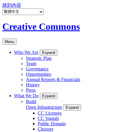
跳到內容
Creative Commons
Menu
Who We Are
Expand
Strategic Plan
Team
Governance
Opportunities
Annual Reports & Financials
History
Press
What We Do
Expand
Build
Open Infrastructure
Expand
CC Licenses
CC Signals
Public Domain
Chooser