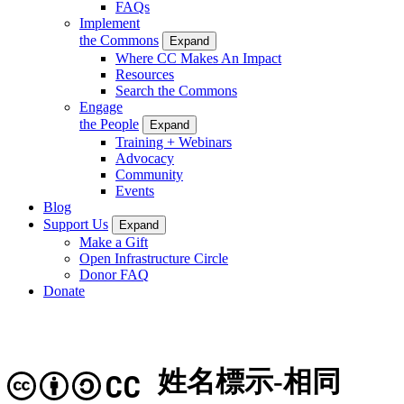
FAQs
Implement
the Commons
Expand
Where CC Makes An Impact
Resources
Search the Commons
Engage
the People
Expand
Training + Webinars
Advocacy
Community
Events
Blog
Support Us
Expand
Make a Gift
Open Infrastructure Circle
Donor FAQ
Donate
姓名標示-相同
CC