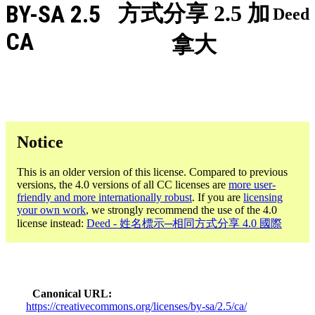
BY-SA 2.5
方式分享 2.5 加
Deed
CA
拿大
Notice
This is an older version of this license. Compared to previous
versions, the 4.0 versions of all CC licenses are
more user-
friendly and more internationally robust
. If you are
licensing
your own work
, we strongly recommend the use of the 4.0
license instead:
Deed - 姓名標示─相同方式分享 4.0 國際
Canonical URL
https://creativecommons.org/licenses/by-sa/2.5/ca/