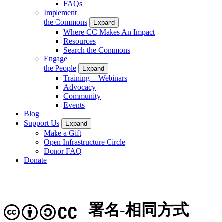
FAQs
Implement
the Commons
Expand
Where CC Makes An Impact
Resources
Search the Commons
Engage
the People
Expand
Training + Webinars
Advocacy
Community
Events
Blog
Support Us
Expand
Make a Gift
Open Infrastructure Circle
Donor FAQ
Donate
署名-相同方式
CC