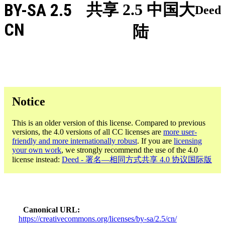
BY-SA 2.5
共享 2.5 中国大
Deed
CN
陆
Notice
This is an older version of this license. Compared to previous
versions, the 4.0 versions of all CC licenses are
more user-
friendly and more internationally robust
. If you are
licensing
your own work
, we strongly recommend the use of the 4.0
license instead:
Deed - 署名—相同方式共享 4.0 协议国际版
Canonical URL
https://creativecommons.org/licenses/by-sa/2.5/cn/