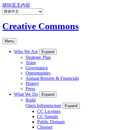
跳转至主内容
Creative Commons
Menu
Who We Are
Expand
Strategic Plan
Team
Governance
Opportunities
Annual Reports & Financials
History
Press
What We Do
Expand
Build
Open Infrastructure
Expand
CC Licenses
CC Signals
Public Domain
Chooser