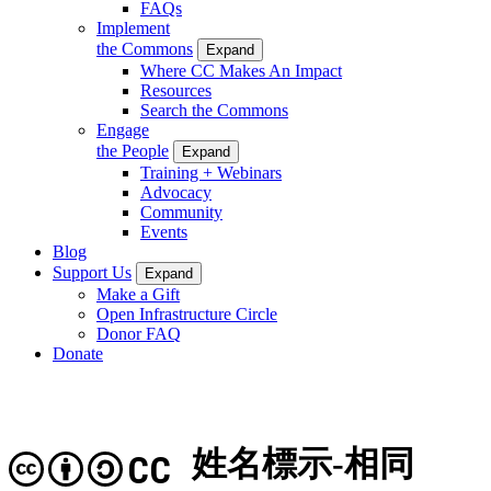
FAQs
Implement
the Commons
Expand
Where CC Makes An Impact
Resources
Search the Commons
Engage
the People
Expand
Training + Webinars
Advocacy
Community
Events
Blog
Support Us
Expand
Make a Gift
Open Infrastructure Circle
Donor FAQ
Donate
姓名標示-相同
CC