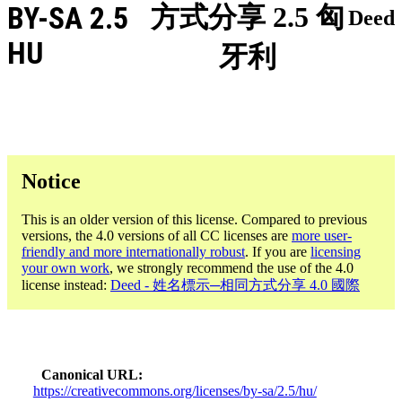
BY-SA 2.5
方式分享 2.5 匈
Deed
HU
牙利
Notice
This is an older version of this license. Compared to previous
versions, the 4.0 versions of all CC licenses are
more user-
friendly and more internationally robust
. If you are
licensing
your own work
, we strongly recommend the use of the 4.0
license instead:
Deed - 姓名標示─相同方式分享 4.0 國際
Canonical URL
https://creativecommons.org/licenses/by-sa/2.5/hu/