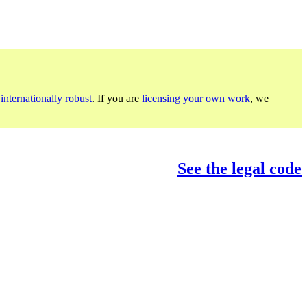
internationally robust
. If you are
licensing your own work
, we
See the legal code