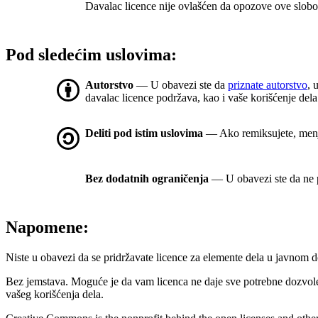
Davalac licence nije ovlašćen da opozove ove slobod
Pod sledećim uslovima:
Autorstvo
— U obavezi ste da
priznate autorstvo
, 
davalac licence podržava, kao i vaše korišćenje dela
Deliti pod istim uslovima
— Ako remiksujete, menjat
Bez dodatnih ograničenja
— U obavezi ste da ne p
Napomene:
Niste u obavezi da se pridržavate licence za elemente dela u javnom
Bez jemstava. Moguće je da vam licenca ne daje sve potrebne dozvol
vašeg korišćenja dela.