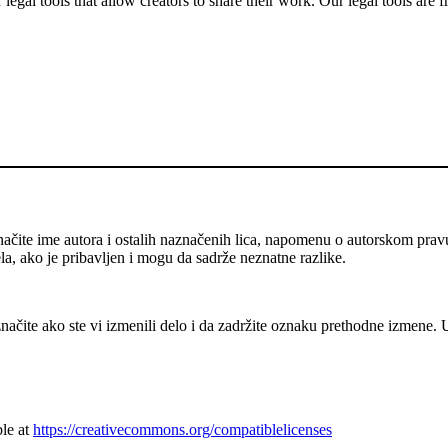
gal tools that allow creators to share their work. Our legal tools are fr
ačite ime autora i ostalih naznačenih lica, napomenu o autorskom prav
ela, ako je pribavljen i mogu da sadrže neznatne razlike.
ačite ako ste vi izmenili delo i da zadržite oznaku prethodne izmene.
ble at
https://creativecommons.org/compatiblelicenses