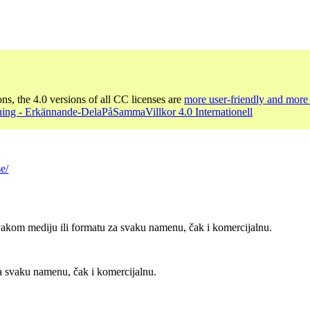
ons, the 4.0 versions of all CC licenses are
more user-friendly and more 
ing - Erkännande-DelaPåSammaVillkor 4.0 Internationell
e/
vakom mediju ili formatu za svaku namenu, čak i komercijalnu.
za svaku namenu, čak i komercijalnu.