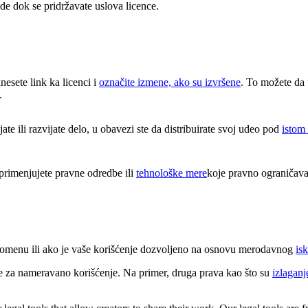
e dok se pridržavate uslova licence.
unesete link ka licenci i
označite izmene, ako su izvršene
. To možete da 
.
e ili razvijate delo, u obavezi ste da distribuirate svoj udeo pod
istom
rimenjujete pravne odredbe ili
tehnološke mere
koje pravno ograničava
 domenu ili ako je vaše korišćenje dozvoljeno na osnovu merodavnog
isk
e za nameravano korišćenje. Na primer, druga prava kao što su
izlaganj