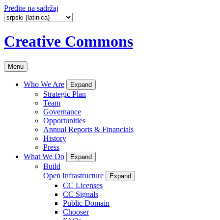
Pređite na sadržaj
Creative Commons
Menu
Who We Are
Expand
Strategic Plan
Team
Governance
Opportunities
Annual Reports & Financials
History
Press
What We Do
Expand
Build
Open Infrastructure
Expand
CC Licenses
CC Signals
Public Domain
Chooser