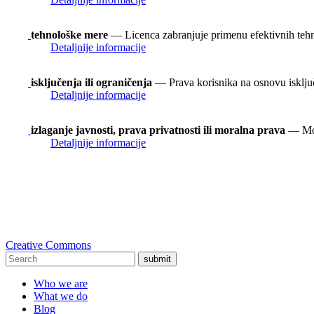
tehnološke mere
— Licenca zabranjuje primenu efektivnih teh
Detaljnije informacije
isključenja ili ograničenja
— Prava korisnika na osnovu isključen
Detaljnije informacije
izlaganje javnosti, prava privatnosti ili moralna prava
— Možd
Detaljnije informacije
Creative Commons
submit
Who we are
What we do
Blog