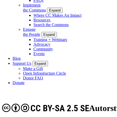
FAQs
Implement
the Commons
Expand
Where CC Makes An Impact
Resources
Search the Commons
Engage
the People
Expand
Training + Webinars
Advocacy
Community
Events
Blog
Support Us
Expand
Make a Gift
Open Infrastructure Circle
Donor FAQ
Donate
CC BY-SA 2.5 SE
Autorst