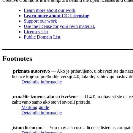
Creative Commons is the nonprofit behind the open licenses and other le
Learn more about our work
Learn more about CC Licensing
Support our work
Use the license for your own material.
Licenses List
Public Domain List
Footnotes
priznate autorstvo
— Ako je pribavljeno, u obavezi ste da nazn
licence koje su prethodile verziji 4.0, takođe, zahtevaju naslov d
Detaljnije informacije
označite izmene, ako su izvršene
— U 4.0, u obavezi ste da ozn
zahtevano samo ako ste vi stvorili preradu.
Marking guide
Detaljnije informacije
istom licencom
— You may also use a license listed as compati
Detaljnije informacije