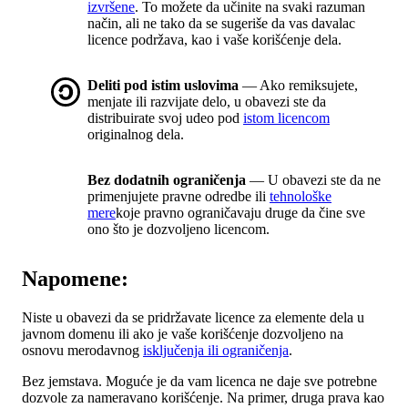
izvršene
. To možete da učinite na svaki razuman
način, ali ne tako da se sugeriše da vas davalac
licence podržava, kao i vaše korišćenje dela.
Deliti pod istim uslovima
— Ako remiksujete,
menjate ili razvijate delo, u obavezi ste da
distribuirate svoj udeo pod
istom licencom
originalnog dela.
Bez dodatnih ograničenja
— U obavezi ste da ne
primenjujete pravne odredbe ili
tehnološke
mere
koje pravno ograničavaju druge da čine sve
ono što je dozvoljeno licencom.
Napomene:
Niste u obavezi da se pridržavate licence za elemente dela u
javnom domenu ili ako je vaše korišćenje dozvoljeno na
osnovu merodavnog
isključenja ili ograničenja
.
Bez jemstava. Moguće je da vam licenca ne daje sve potrebne
dozvole za nameravano korišćenje. Na primer, druga prava kao