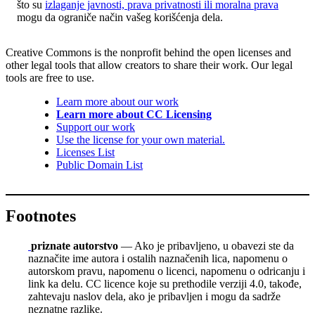
što su
izlaganje javnosti, prava privatnosti ili moralna prava
mogu da ograniče način vašeg korišćenja dela.
Creative Commons is the nonprofit behind the open licenses and
other legal tools that allow creators to share their work. Our legal
tools are free to use.
Learn more about our work
Learn more about CC Licensing
Support our work
Use the license for your own material.
Licenses List
Public Domain List
Footnotes
priznate autorstvo
— Ako je pribavljeno, u obavezi ste da
naznačite ime autora i ostalih naznačenih lica, napomenu o
autorskom pravu, napomenu o licenci, napomenu o odricanju i
link ka delu. CC licence koje su prethodile verziji 4.0, takođe,
zahtevaju naslov dela, ako je pribavljen i mogu da sadrže
neznatne razlike.