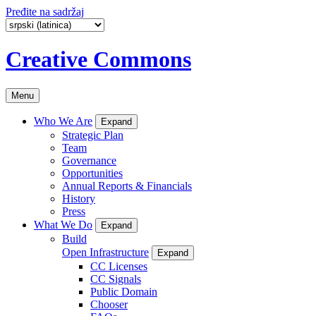
Pređite na sadržaj
Creative Commons
Menu
Who We Are
Expand
Strategic Plan
Team
Governance
Opportunities
Annual Reports & Financials
History
Press
What We Do
Expand
Build
Open Infrastructure
Expand
CC Licenses
CC Signals
Public Domain
Chooser