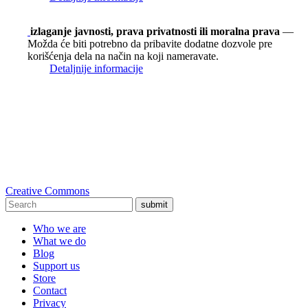
izlaganje javnosti, prava privatnosti ili moralna prava
—
Možda će biti potrebno da pribavite dodatne dozvole pre
korišćenja dela na način na koji nameravate.
Detaljnije informacije
Creative Commons
submit
Who we are
What we do
Blog
Support us
Store
Contact
Privacy