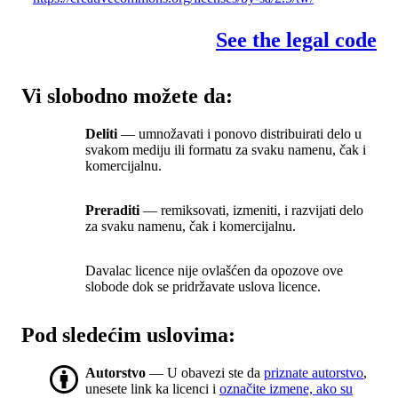
See the legal code
Vi slobodno možete da:
Deliti
— umnožavati i ponovo distribuirati delo u
svakom mediju ili formatu za svaku namenu, čak i
komercijalnu.
Preraditi
— remiksovati, izmeniti, i razvijati delo
za svaku namenu, čak i komercijalnu.
Davalac licence nije ovlašćen da opozove ove
slobode dok se pridržavate uslova licence.
Pod sledećim uslovima:
Autorstvo
— U obavezi ste da
priznate autorstvo
,
unesete link ka licenci i
označite izmene, ako su