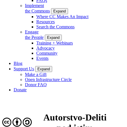
FAQs
Implement
the Commons
Expand
Where CC Makes An Impact
Resources
Search the Commons
Engage
the People
Expand
Training + Webinars
Advocacy
Community
Events
Blog
Support Us
Expand
Make a Gift
Open Infrastructure Circle
Donor FAQ
Donate
Autorstvo-Deliti