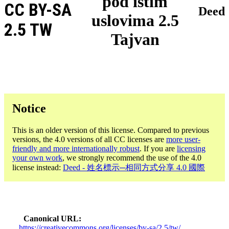
pod istim
CC BY-SA
Deed
uslovima 2.5
2.5 TW
Tajvan
Notice
This is an older version of this license. Compared to previous
versions, the 4.0 versions of all CC licenses are
more user-
friendly and more internationally robust
. If you are
licensing
your own work
, we strongly recommend the use of the 4.0
license instead:
Deed - 姓名標示─相同方式分享 4.0 國際
Canonical URL
https://creativecommons.org/licenses/by-sa/2.5/tw/