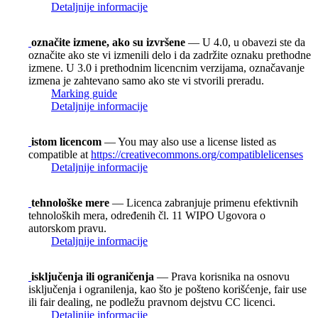
Detaljnije informacije
označite izmene, ako su izvršene
— U 4.0, u obavezi ste da
označite ako ste vi izmenili delo i da zadržite oznaku prethodne
izmene. U 3.0 i prethodnim licencnim verzijama, označavanje
izmena je zahtevano samo ako ste vi stvorili preradu.
Marking guide
Detaljnije informacije
istom licencom
— You may also use a license listed as
compatible at
https://creativecommons.org/compatiblelicenses
Detaljnije informacije
tehnološke mere
— Licenca zabranjuje primenu efektivnih
tehnoloških mera, određenih čl. 11 WIPO Ugovora o
autorskom pravu.
Detaljnije informacije
isključenja ili ograničenja
— Prava korisnika na osnovu
isključenja i ogranilenja, kao što je pošteno korišćenje, fair use
ili fair dealing, ne podležu pravnom dejstvu CC licenci.
Detaljnije informacije