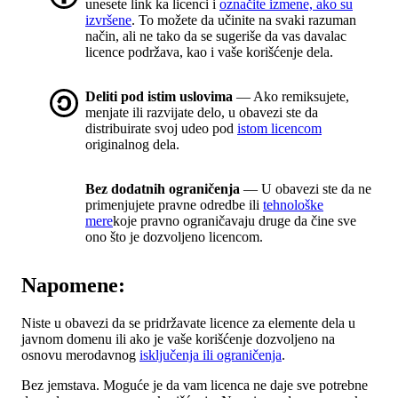
unesete link ka licenci i
označite izmene, ako su
izvršene
. To možete da učinite na svaki razuman
način, ali ne tako da se sugeriše da vas davalac
licence podržava, kao i vaše korišćenje dela.
Deliti pod istim uslovima
— Ako remiksujete,
menjate ili razvijate delo, u obavezi ste da
distribuirate svoj udeo pod
istom licencom
originalnog dela.
Bez dodatnih ograničenja
— U obavezi ste da ne
primenjujete pravne odredbe ili
tehnološke
mere
koje pravno ograničavaju druge da čine sve
ono što je dozvoljeno licencom.
Napomene:
Niste u obavezi da se pridržavate licence za elemente dela u
javnom domenu ili ako je vaše korišćenje dozvoljeno na
osnovu merodavnog
isključenja ili ograničenja
.
Bez jemstava. Moguće je da vam licenca ne daje sve potrebne