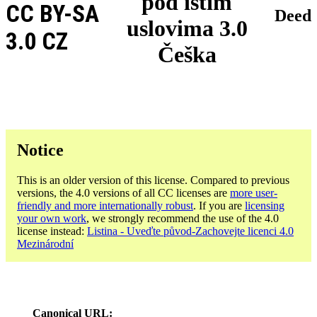
pod istim
CC BY-SA
Deed
uslovima 3.0
3.0 CZ
Češka
Notice
This is an older version of this license. Compared to previous
versions, the 4.0 versions of all CC licenses are
more user-
friendly and more internationally robust
. If you are
licensing
your own work
, we strongly recommend the use of the 4.0
license instead:
Listina - Uveďte původ-Zachovejte licenci 4.0
Mezinárodní
Canonical URL