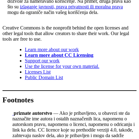
dozvole za nameravano korišćenje. Na primer, druga prava kao
što su
izlaganje javnosti, prava privatnosti ili moralna prava
mogu da ograniče način vašeg korišćenja dela.
Creative Commons is the nonprofit behind the open licenses and
other legal tools that allow creators to share their work. Our legal
tools are free to use.
Learn more about our work
Learn more about CC Licensing
Support our work
Use the license for your own material.
Licenses List
Public Domain List
Footnotes
priznate autorstvo
— Ako je pribavljeno, u obavezi ste da
naznačite ime autora i ostalih naznačenih lica, napomenu o
autorskom pravu, napomenu o licenci, napomenu o odricanju i
link ka delu. CC licence koje su prethodile verziji 4.0, takođe,
zahtevaju naslov dela, ako je pribavljen i mogu da sadrže