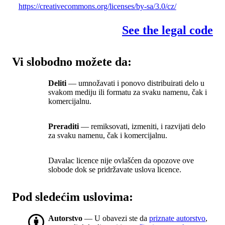
https://creativecommons.org/licenses/by-sa/3.0/cz/
See the legal code
Vi slobodno možete da:
Deliti
— umnožavati i ponovo distribuirati delo u
svakom mediju ili formatu za svaku namenu, čak i
komercijalnu.
Preraditi
— remiksovati, izmeniti, i razvijati delo
za svaku namenu, čak i komercijalnu.
Davalac licence nije ovlašćen da opozove ove
slobode dok se pridržavate uslova licence.
Pod sledećim uslovima:
Autorstvo
— U obavezi ste da
priznate autorstvo
,