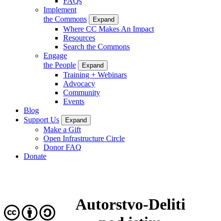
FAQs
Implement
the Commons
Expand
Where CC Makes An Impact
Resources
Search the Commons
Engage
the People
Expand
Training + Webinars
Advocacy
Community
Events
Blog
Support Us
Expand
Make a Gift
Open Infrastructure Circle
Donor FAQ
Donate
Autorstvo-Deliti