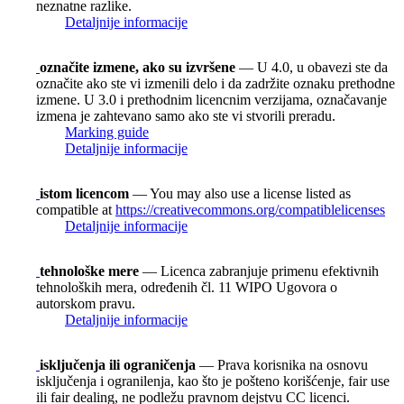
neznatne razlike.
Detaljnije informacije
označite izmene, ako su izvršene
— U 4.0, u obavezi ste da
označite ako ste vi izmenili delo i da zadržite oznaku prethodne
izmene. U 3.0 i prethodnim licencnim verzijama, označavanje
izmena je zahtevano samo ako ste vi stvorili preradu.
Marking guide
Detaljnije informacije
istom licencom
— You may also use a license listed as
compatible at
https://creativecommons.org/compatiblelicenses
Detaljnije informacije
tehnološke mere
— Licenca zabranjuje primenu efektivnih
tehnoloških mera, određenih čl. 11 WIPO Ugovora o
autorskom pravu.
Detaljnije informacije
isključenja ili ograničenja
— Prava korisnika na osnovu
isključenja i ogranilenja, kao što je pošteno korišćenje, fair use
ili fair dealing, ne podležu pravnom dejstvu CC licenci.