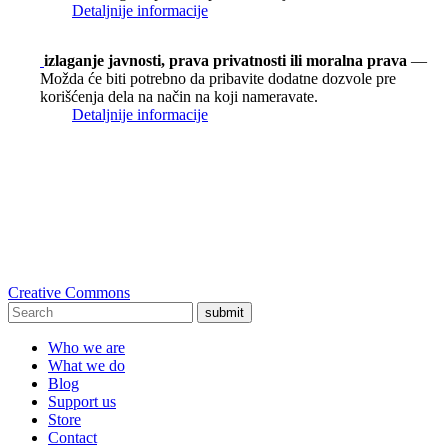
Detaljnije informacije
izlaganje javnosti, prava privatnosti ili moralna prava
—
Možda će biti potrebno da pribavite dodatne dozvole pre
korišćenja dela na način na koji nameravate.
Detaljnije informacije
Creative Commons
submit
Who we are
What we do
Blog
Support us
Store
Contact