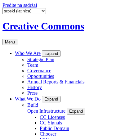
Pređite na sadržaj
Creative Commons
Menu
Who We Are
Expand
Strategic Plan
Team
Governance
Opportunities
Annual Reports & Financials
History
Press
What We Do
Expand
Build
Open Infrastructure
Expand
CC Licenses
CC Signals
Public Domain
Chooser