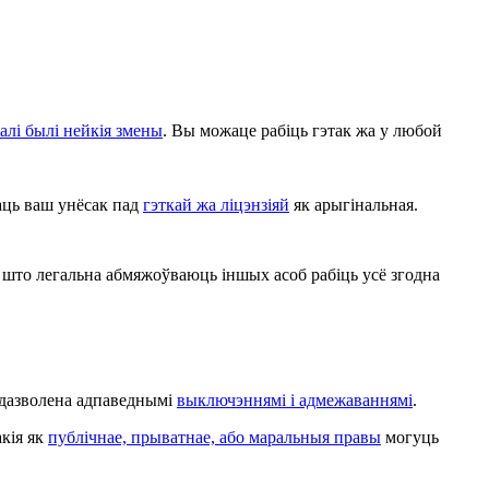
алі былі нейкія змены
. Вы можаце рабіць гэтак жа у любой
аць ваш унёсак пад
гэткай жа ліцэнзіяй
як арыгінальная.
што легальна абмяжоўваюць іншых асоб рабіць усё згодна
, дазволена адпаведнымі
выключэннямі і адмежаваннямі
.
акія як
публічнае, прыватнае, або маральныя правы
могуць