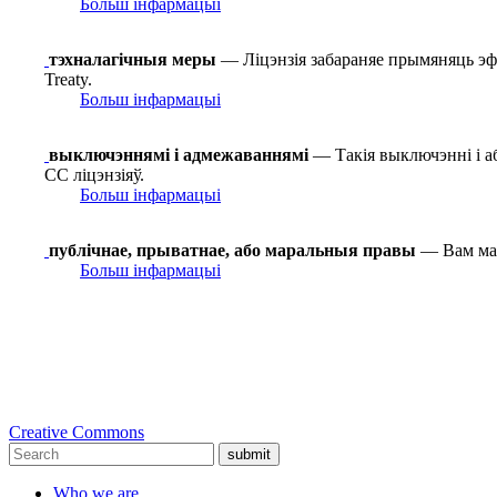
Больш інфармацыі
тэхналагічныя меры
— Ліцэнзія забараняе прымяняць эф
Treaty.
Больш інфармацыі
выключэннямі і адмежаваннямі
— Такія выключэнні і а
СС ліцэнзіяў.
Больш інфармацыі
публічнае, прыватнае, або маральныя правы
— Вам маг
Больш інфармацыі
Creative Commons
submit
Who we are