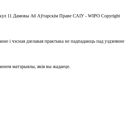
кул 11 Дамовы Аб Аўтарскім Праве САІУ - WIPO Copyright
не і чэсная дзелавая практыка не падпадаюць пад уздзеянне
ннем матэрыялы, якія вы жадаеце.