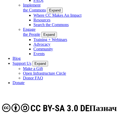
FAQs
Implement
the Commons
Expand
Where CC Makes An Impact
Resources
Search the Commons
Engage
the People
Expand
Training + Webinars
Advocacy
Community
Events
Blog
Support Us
Expand
Make a Gift
Open Infrastructure Circle
Donor FAQ
Donate
CC BY-SA 3.0 DE
Пазнач