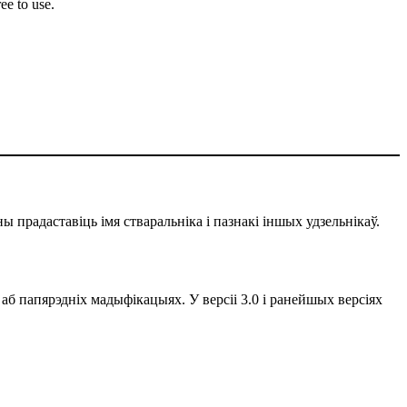
ee to use.
ы прадаставіць імя стваральніка і пазнакі іншых удзельнікаў.
 аб папярэдніх мадыфікацыях. У версіі 3.0 і ранейшых версіях