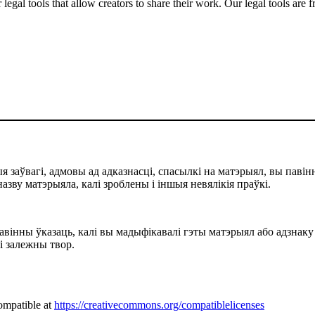
gal tools that allow creators to share their work. Our legal tools are fr
 заўвагі, адмовы ад адказнасці, спасылкі на матэрыял, вы павінн
назву матэрыяла, калі зроблены і іншыя невялікія праўкі.
павінны ўказаць, калі вы мадыфікавалі гэты матэрыял або адзнаку
лі залежны твор.
ompatible at
https://creativecommons.org/compatiblelicenses