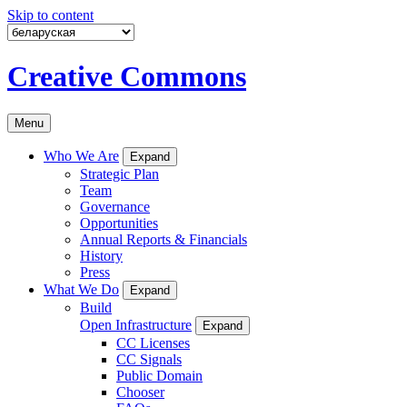
Skip to content
Creative Commons
Menu
Who We Are
Expand
Strategic Plan
Team
Governance
Opportunities
Annual Reports & Financials
History
Press
What We Do
Expand
Build
Open Infrastructure
Expand
CC Licenses
CC Signals
Public Domain
Chooser