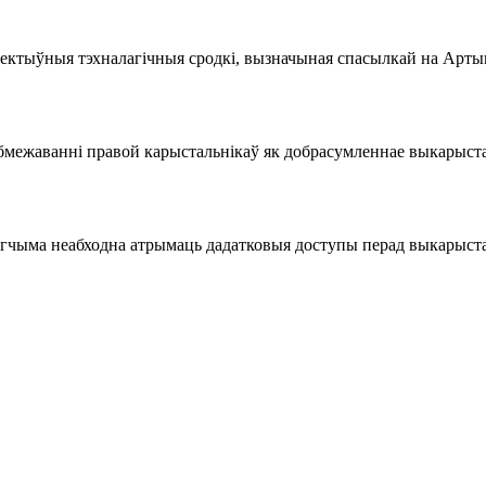
ектыўныя тэхналагічныя сродкі, вызначыная спасылкай на Арты
бмежаванні правой карыстальнікаў як добрасумленнае выкарыстан
чыма неабходна атрымаць дадатковыя доступы перад выкарыста