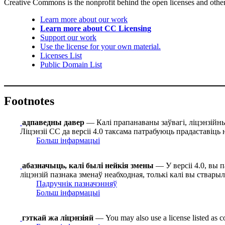
Creative Commons is the nonprofit behind the open licenses and other le
Learn more about our work
Learn more about CC Licensing
Support our work
Use the license for your own material.
Licenses List
Public Domain List
Footnotes
адпаведны давер
— Калі прапанаваны заўвагі, ліцэнзійныя
Ліцэнзіі СС да версіі 4.0 таксама патрабуюць прадаставіць 
Больш інфармацыі
абазначыць, калі былі нейкія змены
— У версіі 4.0, вы 
ліцэнзій пазнака зменаў неабходная, толькі калі вы ствары
Падручнік пазначэнняў
Больш інфармацыі
гэткай жа ліцэнзіяй
— You may also use a license listed as c