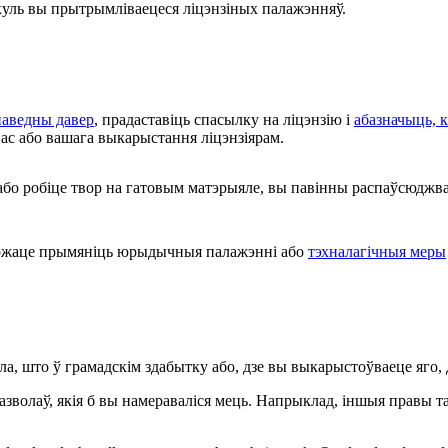
куль вы прытрымліваецеся ліцэнзіных палажэнняў.
паведны давер
, прадаставіць спасылку на ліцэнзію і
абазначыць, к
ас або вашага выкарыстання ліцэнзіярам.
або робіце твор на гатовым матэрыяле, вы павінны распаўсюджв
жаце прымяніць юрыдычныя палажэнні або
тэхналагічныя меры
ла, што ў грамадскім здабытку або, дзе вы выкарыстоўваеце яго
азволаў, якія б вы намераваліся мець. Напрыклад, іншыя правы т