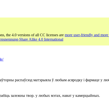
ons, the 4.0 versions of all CC licenses are
more user-friendly and more 
nsnennung-Share Alike 4.0 International
de/
 паўторны распаўсюд матэрыяла ў любым асяродку і фармаце у лю
 рабіць залежны твор. у любых мэтах, нават у камерцыйных.