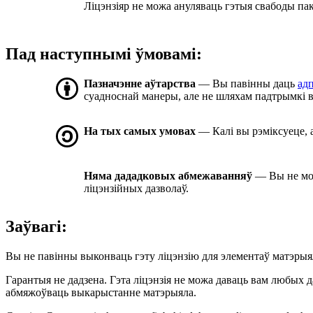
Ліцэнзіяр не можа ануляваць гэтыя свабоды па
Пад наступнымі ўмовамі:
Пазначэнне аўтарства
— Вы павінны даць
ад
суадноснай манеры, але не шляхам падтрымкі в
На тых самых умовах
— Калі вы рэміксуеце, 
Няма дададковых абмежаванняў
— Вы не мо
ліцэнзійных дазволаў.
Заўвагі:
Вы не павінны выконваць гэту ліцэнзію для элементаў матэрыя
Гарантыя не дадзена. Гэта ліцэнзія не можа даваць вам любых д
абмяжоўваць выкарыстанне матэрыяла.