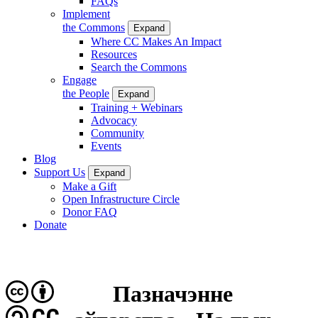
FAQs
Implement
the Commons
Expand
Where CC Makes An Impact
Resources
Search the Commons
Engage
the People
Expand
Training + Webinars
Advocacy
Community
Events
Blog
Support Us
Expand
Make a Gift
Open Infrastructure Circle
Donor FAQ
Donate
Пазначэнне
CC