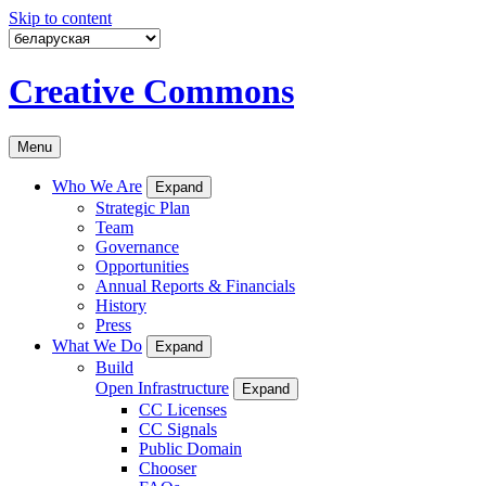
Skip to content
Creative Commons
Menu
Who We Are
Expand
Strategic Plan
Team
Governance
Opportunities
Annual Reports & Financials
History
Press
What We Do
Expand
Build
Open Infrastructure
Expand
CC Licenses
CC Signals
Public Domain
Chooser