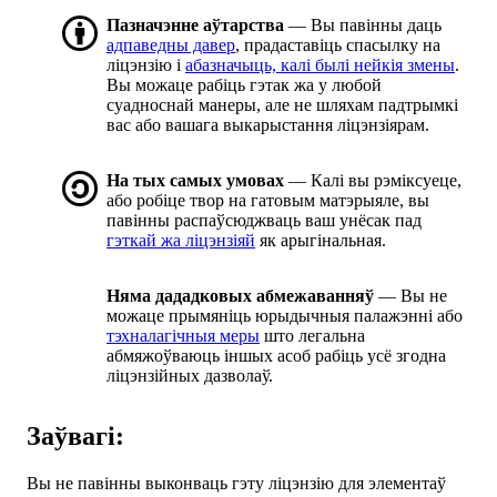
Пазначэнне аўтарства
— Вы павінны даць
адпаведны давер
, прадаставіць спасылку на
ліцэнзію і
абазначыць, калі былі нейкія змены
.
Вы можаце рабіць гэтак жа у любой
суадноснай манеры, але не шляхам падтрымкі
вас або вашага выкарыстання ліцэнзіярам.
На тых самых умовах
— Калі вы рэміксуеце,
або робіце твор на гатовым матэрыяле, вы
павінны распаўсюджваць ваш унёсак пад
гэткай жа ліцэнзіяй
як арыгінальная.
Няма дададковых абмежаванняў
— Вы не
можаце прымяніць юрыдычныя палажэнні або
тэхналагічныя меры
што легальна
абмяжоўваюць іншых асоб рабіць усё згодна
ліцэнзійных дазволаў.
Заўвагі:
Вы не павінны выконваць гэту ліцэнзію для элементаў