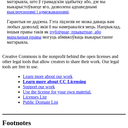
матэрыяла, што ў грамадскім здабытку або, дзе вы
выкарыстоўваеце яго, дазволена адпаведнымі
выключэннямі і адмежаваннямі
.
Гарантыя не дадзена. Гэта ліцэнзія не можа даваць вам
любых дазволаў, якія б вы намераваліся мець. Напрыклад,
іншыя правы такія як
публічнае, прыватнае, або
маральныя правы
могуць абмяжоўваць выкарыстанне
матэрыяла.
Creative Commons is the nonprofit behind the open licenses and
other legal tools that allow creators to share their work. Our legal
tools are free to use.
Learn more about our work
Learn more about CC Licensing
Support our work
Use the license for your own material.
Licenses List
Public Domain List
Footnotes