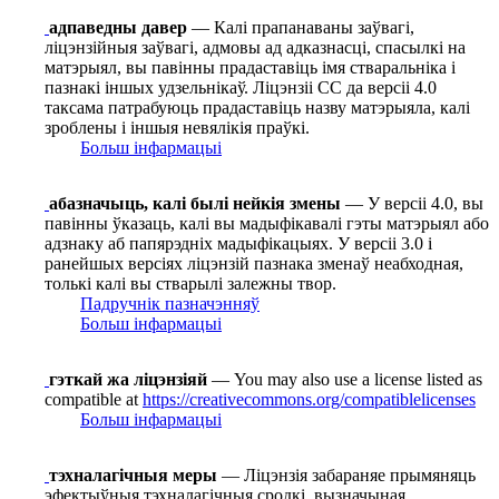
адпаведны давер
— Калі прапанаваны заўвагі,
ліцэнзійныя заўвагі, адмовы ад адказнасці, спасылкі на
матэрыял, вы павінны прадаставіць імя стваральніка і
пазнакі іншых удзельнікаў. Ліцэнзіі СС да версіі 4.0
таксама патрабуюць прадаставіць назву матэрыяла, калі
зроблены і іншыя невялікія праўкі.
Больш інфармацыі
абазначыць, калі былі нейкія змены
— У версіі 4.0, вы
павінны ўказаць, калі вы мадыфікавалі гэты матэрыял або
адзнаку аб папярэдніх мадыфікацыях. У версіі 3.0 і
ранейшых версіях ліцэнзій пазнака зменаў неабходная,
толькі калі вы стварылі залежны твор.
Падручнік пазначэнняў
Больш інфармацыі
гэткай жа ліцэнзіяй
— You may also use a license listed as
compatible at
https://creativecommons.org/compatiblelicenses
Больш інфармацыі
тэхналагічныя меры
— Ліцэнзія забараняе прымяняць
эфектыўныя тэхналагічныя сродкі, вызначыная