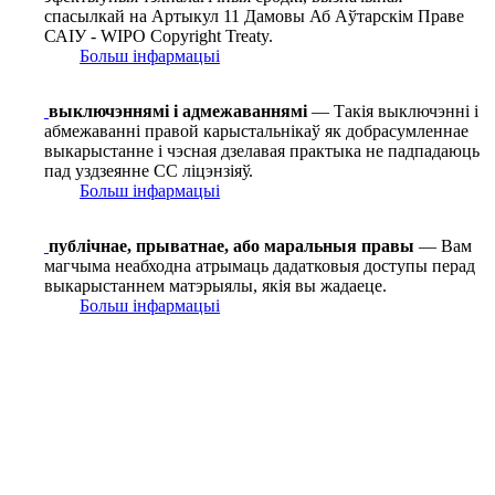
спасылкай на Артыкул 11 Дамовы Аб Аўтарскім Праве
САІУ - WIPO Copyright Treaty.
Больш інфармацыі
выключэннямі і адмежаваннямі
— Такія выключэнні і
абмежаванні правой карыстальнікаў як добрасумленнае
выкарыстанне і чэсная дзелавая практыка не падпадаюць
пад уздзеянне СС ліцэнзіяў.
Больш інфармацыі
публічнае, прыватнае, або маральныя правы
— Вам
магчыма неабходна атрымаць дадатковыя доступы перад
выкарыстаннем матэрыялы, якія вы жадаеце.
Больш інфармацыі