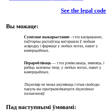
See the legal code
Вы можаце:
Сумеснае выкарыстанне
- гэта капіраванне,
паўторны распаўсюд матэрыяла ў любым
асяродку і фармаце у любых мэтах, нават у
камерцыйных.
Пераробліваць
— гэта рэміксаваць, змяняць, і
рабіць залежны твор. у любых мэтах, нават у
камерцыйных.
Ліцэнзіяр не можа ануляваць гэтыя свабоды
пакуль вы прытрымліваецеся ліцэнзіных
палажэнняў.
Пад наступнымі ўмовамі: