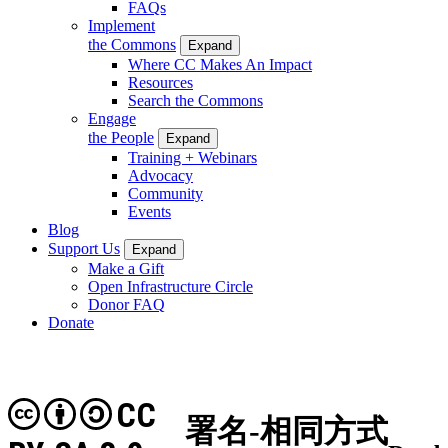
FAQs
Implement
the Commons
Expand
Where CC Makes An Impact
Resources
Search the Commons
Engage
the People
Expand
Training + Webinars
Advocacy
Community
Events
Blog
Support Us
Expand
Make a Gift
Open Infrastructure Circle
Donor FAQ
Donate
CC
署名-相同方式