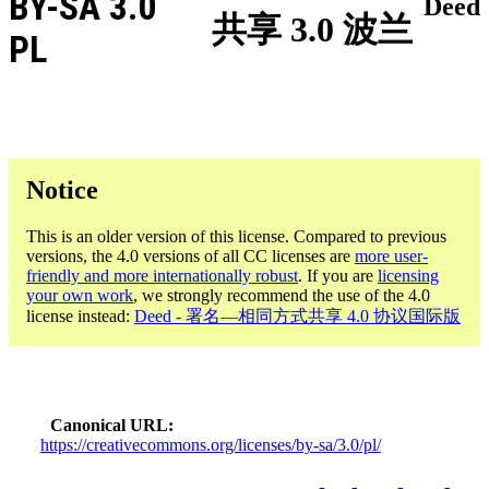
BY-SA 3.0
Deed
共享 3.0 波兰
PL
Notice
This is an older version of this license. Compared to previous
versions, the 4.0 versions of all CC licenses are
more user-
friendly and more internationally robust
. If you are
licensing
your own work
, we strongly recommend the use of the 4.0
license instead:
Deed - 署名—相同方式共享 4.0 协议国际版
Canonical URL
https://creativecommons.org/licenses/by-sa/3.0/pl/