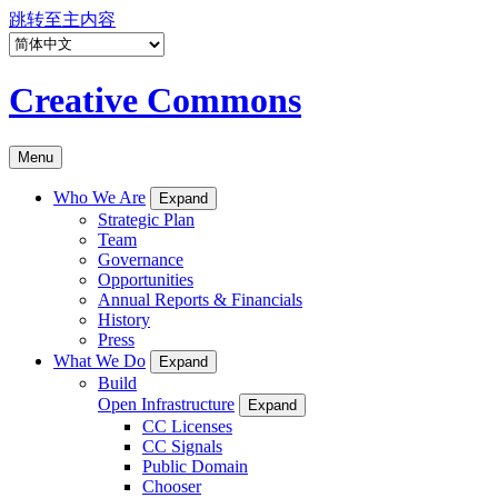
跳转至主内容
Creative Commons
Menu
Who We Are
Expand
Strategic Plan
Team
Governance
Opportunities
Annual Reports & Financials
History
Press
What We Do
Expand
Build
Open Infrastructure
Expand
CC Licenses
CC Signals
Public Domain
Chooser