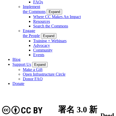
FAQs
Implement
the Commons
Expand
Where CC Makes An Impact
Resources
Search the Commons
Engage
the People
Expand
Training + Webinars
Advocacy
Community
Events
Blog
Support Us
Expand
Make a Gift
Open Infrastructure Circle
Donor FAQ
Donate
署名 3.0 新
CC BY
Deed