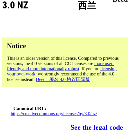
3.0 NZ
西兰
Notice
This is an older version of this license. Compared to previous
versions, the 4.0 versions of all CC licenses are
more user-
friendly and more internationally robust
. If you are
licensing
your own work
, we strongly recommend the use of the 4.0
license instead:
Deed - 署名 4.0 协议国际版
Canonical URL
https://creativecommons.org/licenses/by/3.0/nz/
See the legal code