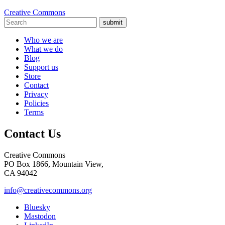
Creative Commons
submit
Who we are
What we do
Blog
Support us
Store
Contact
Privacy
Policies
Terms
Contact Us
Creative Commons
PO Box 1866, Mountain View,
CA 94042
info@creativecommons.org
Bluesky
Mastodon