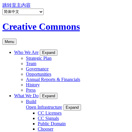
跳转至主内容
Creative Commons
Menu
Who We Are
Expand
Strategic Plan
Team
Governance
Opportunities
Annual Reports & Financials
History
Press
What We Do
Expand
Build
Open Infrastructure
Expand
CC Licenses
CC Signals
Public Domain
Chooser