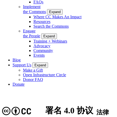
FAQs
Implement
the Commons
Expand
Where CC Makes An Impact
Resources
Search the Commons
Engage
the People
Expand
Training + Webinars
Advocacy
Community
Events
Blog
Support Us
Expand
Make a Gift
Open Infrastructure Circle
Donor FAQ
Donate
署名 4.0 协议
CC
法律