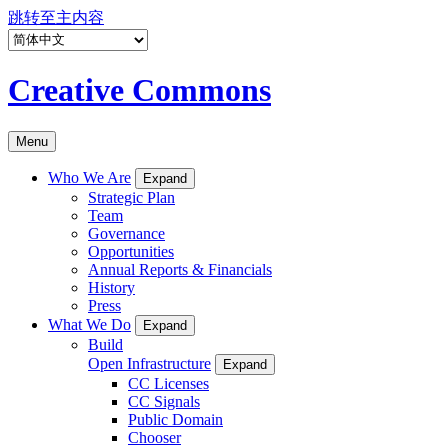
跳转至主内容
Creative Commons
Menu
Who We Are
Expand
Strategic Plan
Team
Governance
Opportunities
Annual Reports & Financials
History
Press
What We Do
Expand
Build
Open Infrastructure
Expand
CC Licenses
CC Signals
Public Domain
Chooser