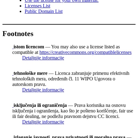
Use the license for your own material.
Licenses List
Public Domain List
Footnotes
istom licencom
— You may also use a license listed as
compatible at
https://creativecommons.org/compatiblelicenses
Detaljnije informacije
tehnološke mere
— Licenca zabranjuje primenu efektivnih
tehnoloških mera, određenih čl. 11 WIPO Ugovora o
autorskom pravu.
Detaljnije informacije
isključenja ili ograničenja
— Prava korisnika na osnovu
isključenja i ogranilenja, kao što je pošteno korišćenje, fair use
ili fair dealing, ne podležu pravnom dejstvu CC licenci.
Detaljnije informacije
izlaganje javnosti, prava privatnosti ili moralna prava
—