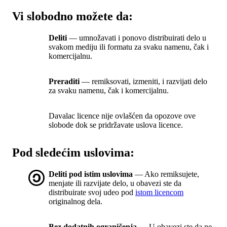
Vi slobodno možete da:
Deliti
— umnožavati i ponovo distribuirati delo u
svakom mediju ili formatu za svaku namenu, čak i
komercijalnu.
Preraditi
— remiksovati, izmeniti, i razvijati delo
za svaku namenu, čak i komercijalnu.
Davalac licence nije ovlašćen da opozove ove
slobode dok se pridržavate uslova licence.
Pod sledećim uslovima:
Deliti pod istim uslovima
— Ako remiksujete,
menjate ili razvijate delo, u obavezi ste da
distribuirate svoj udeo pod
istom licencom
originalnog dela.
Bez dodatnih ograničenja
— U obavezi ste da ne