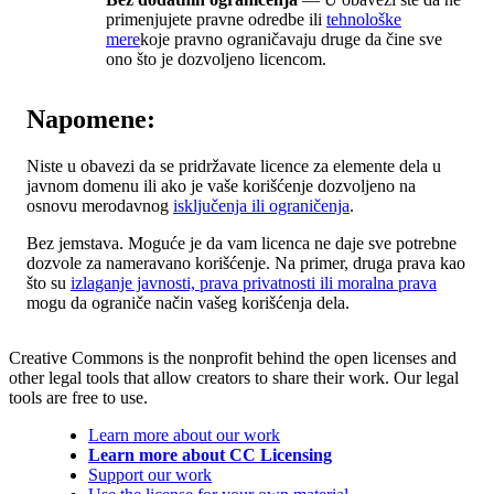
primenjujete pravne odredbe ili
tehnološke
mere
koje pravno ograničavaju druge da čine sve
ono što je dozvoljeno licencom.
Napomene:
Niste u obavezi da se pridržavate licence za elemente dela u
javnom domenu ili ako je vaše korišćenje dozvoljeno na
osnovu merodavnog
isključenja ili ograničenja
.
Bez jemstava. Moguće je da vam licenca ne daje sve potrebne
dozvole za nameravano korišćenje. Na primer, druga prava kao
što su
izlaganje javnosti, prava privatnosti ili moralna prava
mogu da ograniče način vašeg korišćenja dela.
Creative Commons is the nonprofit behind the open licenses and
other legal tools that allow creators to share their work. Our legal
tools are free to use.
Learn more about our work
Learn more about CC Licensing
Support our work