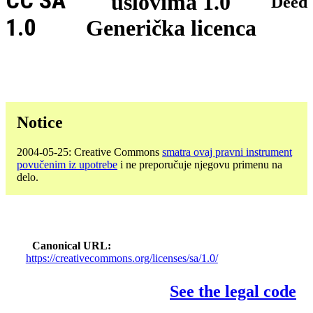
CC SA
uslovima 1.0
Deed
1.0
Generička licenca
Notice
2004-05-25: Creative Commons
smatra ovaj pravni instrument
povučenim iz upotrebe
i ne preporučuje njegovu primenu na
delo.
Canonical URL
https://creativecommons.org/licenses/sa/1.0/
See the legal code