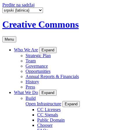
Pređite na sadržaj
Creative Commons
Menu
Who We Are
Expand
Strategic Plan
Team
Governance
Opportunities
Annual Reports & Financials
History
Press
What We Do
Expand
Build
Open Infrastructure
Expand
CC Licenses
CC Signals
Public Domain
Chooser