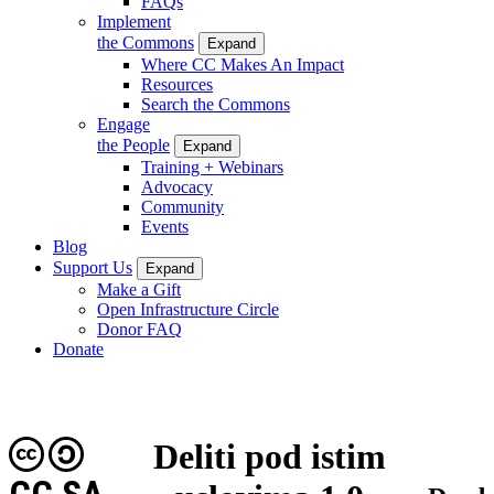
FAQs
Implement
the Commons
Expand
Where CC Makes An Impact
Resources
Search the Commons
Engage
the People
Expand
Training + Webinars
Advocacy
Community
Events
Blog
Support Us
Expand
Make a Gift
Open Infrastructure Circle
Donor FAQ
Donate
Deliti pod istim