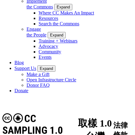
Implement
the Commons
Expand
Where CC Makes An Impact
Resources
Search the Commons
Engage
the People
Expand
Training + Webinars
Advocacy
Community
Events
Blog
Support Us
Expand
Make a Gift
Open Infrastructure Circle
Donor FAQ
Donate
CC
取樣 1.0
法律
SAMPLING 1.0