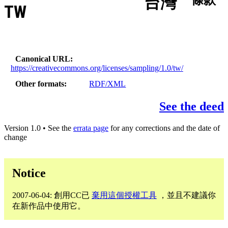
台灣
條款
TW
Canonical URL
https://creativecommons.org/licenses/sampling/1.0/tw/
Other formats
RDF/XML
See the deed
Version 1.0 • See the
errata page
for any corrections and the date of
change
Notice
2007-06-04: 創用CC已
棄用這個授權工具
，並且不建議你
在新作品中使用它。