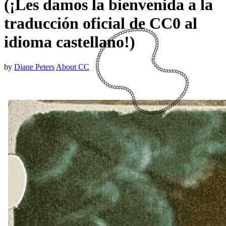
(¡Les damos la bienvenida a la
traducción oficial de CC0 al
idioma castellano!)
by
Diane Peters
About CC