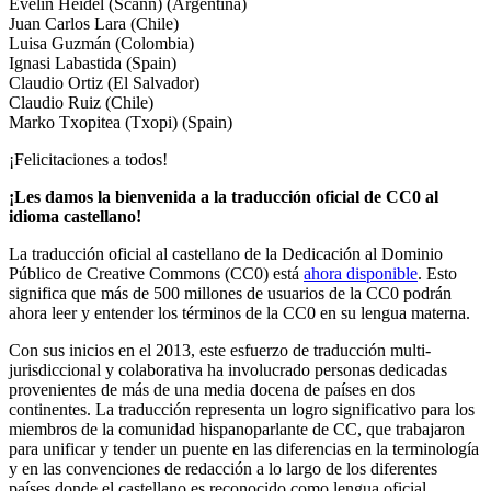
Evelin Heidel (Scann) (Argentina)
Juan Carlos Lara (Chile)
Luisa Guzmán (Colombia)
Ignasi Labastida (Spain)
Claudio Ortiz (El Salvador)
Claudio Ruiz (Chile)
Marko Txopitea (Txopi) (Spain)
¡Felicitaciones a todos!
¡Les damos la bienvenida a la traducción oficial de CC0 al
idioma castellano!
La traducción oficial al castellano de la Dedicación al Dominio
Público de Creative Commons (CC0) está
ahora disponible
. Esto
significa que más de 500 millones de usuarios de la CC0 podrán
ahora leer y entender los términos de la CC0 en su lengua materna.
Con sus inicios en el 2013, este esfuerzo de traducción multi-
jurisdiccional y colaborativa ha involucrado personas dedicadas
provenientes de más de una media docena de países en dos
continentes. La traducción representa un logro significativo para los
miembros de la comunidad hispanoparlante de CC, que trabajaron
para unificar y tender un puente en las diferencias en la terminología
y en las convenciones de redacción a lo largo de los diferentes
países donde el castellano es reconocido como lengua oficial.