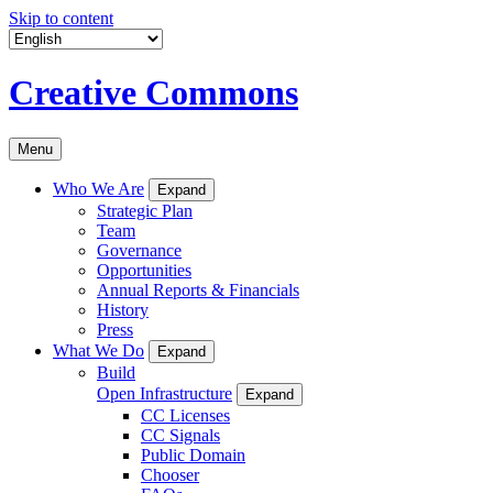
Skip to content
Creative Commons
Menu
Who We Are
Expand
Strategic Plan
Team
Governance
Opportunities
Annual Reports & Financials
History
Press
What We Do
Expand
Build
Open Infrastructure
Expand
CC Licenses
CC Signals
Public Domain
Chooser