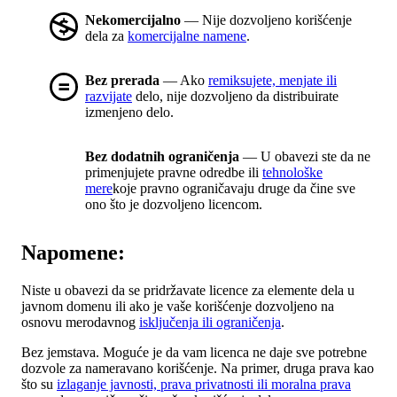
Nekomercijalno
— Nije dozvoljeno korišćenje
dela za
komercijalne namene
.
Bez prerada
— Ako
remiksujete, menjate ili
razvijate
delo, nije dozvoljeno da distribuirate
izmenjeno delo.
Bez dodatnih ograničenja
— U obavezi ste da ne
primenjujete pravne odredbe ili
tehnološke
mere
koje pravno ograničavaju druge da čine sve
ono što je dozvoljeno licencom.
Napomene:
Niste u obavezi da se pridržavate licence za elemente dela u
javnom domenu ili ako je vaše korišćenje dozvoljeno na
osnovu merodavnog
isključenja ili ograničenja
.
Bez jemstava. Moguće je da vam licenca ne daje sve potrebne
dozvole za nameravano korišćenje. Na primer, druga prava kao
što su
izlaganje javnosti, prava privatnosti ili moralna prava