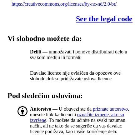
https://creativecommons.org/licenses/by-nc-nd/2.0/br/
See the legal code
Vi slobodno možete da:
Deliti
— umnožavati i ponovo distribuirati delo u
svakom mediju ili formatu
Davalac licence nije ovlašćen da opozove ove
slobode dok se pridržavate uslova licence.
Pod sledećim uslovima:
Autorstvo
— U obavezi ste da
priznate autorstvo
,
unesete link ka licenci i
označite izmene, ako su
izvršene
. To možete da učinite na svaki razuman
način, ali ne tako da se sugeriše da vas davalac
licence podržava, kao i vaše korišćenje dela.