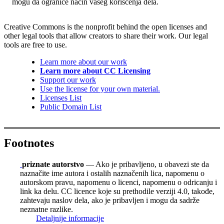
mogu da ograniče način vašeg korišćenja dela.
Creative Commons is the nonprofit behind the open licenses and
other legal tools that allow creators to share their work. Our legal
tools are free to use.
Learn more about our work
Learn more about CC Licensing
Support our work
Use the license for your own material.
Licenses List
Public Domain List
Footnotes
priznate autorstvo
— Ako je pribavljeno, u obavezi ste da
naznačite ime autora i ostalih naznačenih lica, napomenu o
autorskom pravu, napomenu o licenci, napomenu o odricanju i
link ka delu. CC licence koje su prethodile verziji 4.0, takođe,
zahtevaju naslov dela, ako je pribavljen i mogu da sadrže
neznatne razlike.
Detaljnije informacije