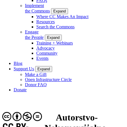
FAQs
Implement
the Commons
Expand
Where CC Makes An Impact
Resources
Search the Commons
Engage
the People
Expand
Training + Webinars
Advocacy
Community
Events
Blog
Support Us
Expand
Make a Gift
Open Infrastructure Circle
Donor FAQ
Donate
Autorstvo-
CC BY-