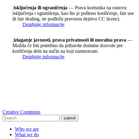
isključenja ili ograničenja
— Prava korisnika na osnovu
isključenja i ogranilenja, kao što je pošteno korišćenje, fair use
ili fair dealing, ne podležu pravnom dejstvu CC licenci.
Detaljnije informacije
izlaganje javnosti, prava privatnosti ili moralna prava
—
Možda će biti potrebno da pribavite dodatne dozvole pre
korišćenja dela na način na koji nameravate.
Detaljnije informacije
Creative Commons
submit
Who we are
What we do