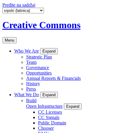
Pređite na sadržaj
Creative Commons
Menu
Who We Are
Expand
Strategic Plan
Team
Governance
Opportunities
Annual Reports & Financials
History
Press
What We Do
Expand
Build
Open Infrastructure
Expand
CC Licenses
CC Signals
Public Domain
Chooser