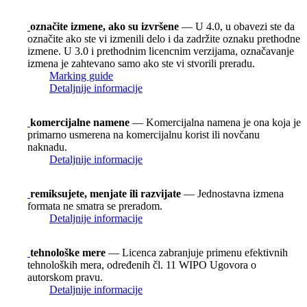
označite izmene, ako su izvršene
— U 4.0, u obavezi ste da
označite ako ste vi izmenili delo i da zadržite oznaku prethodne
izmene. U 3.0 i prethodnim licencnim verzijama, označavanje
izmena je zahtevano samo ako ste vi stvorili preradu.
Marking guide
Detaljnije informacije
komercijalne namene
— Komercijalna namena je ona koja je
primarno usmerena na komercijalnu korist ili novčanu
naknadu.
Detaljnije informacije
remiksujete, menjate ili razvijate
— Jednostavna izmena
formata ne smatra se preradom.
Detaljnije informacije
tehnološke mere
— Licenca zabranjuje primenu efektivnih
tehnoloških mera, određenih čl. 11 WIPO Ugovora o
autorskom pravu.
Detaljnije informacije