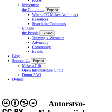
FAQs
Implement
the Commons
Expand
Where CC Makes An Impact
Resources
Search the Commons
Engage
the People
Expand
Training + Webinars
Advocacy
Community
Events
Blog
Support Us
Expand
Make a Gift
Open Infrastructure Circle
Donor FAQ
Donate
Autorstvo-
CC BY-