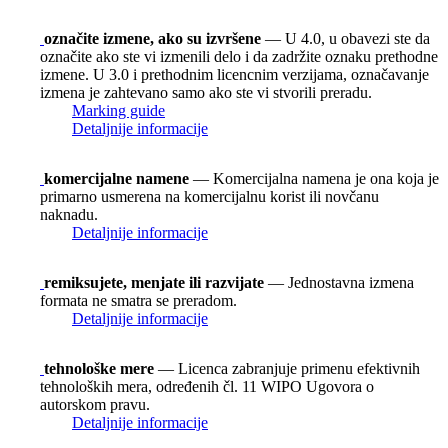
označite izmene, ako su izvršene
— U 4.0, u obavezi ste da
označite ako ste vi izmenili delo i da zadržite oznaku prethodne
izmene. U 3.0 i prethodnim licencnim verzijama, označavanje
izmena je zahtevano samo ako ste vi stvorili preradu.
Marking guide
Detaljnije informacije
komercijalne namene
— Komercijalna namena je ona koja je
primarno usmerena na komercijalnu korist ili novčanu
naknadu.
Detaljnije informacije
remiksujete, menjate ili razvijate
— Jednostavna izmena
formata ne smatra se preradom.
Detaljnije informacije
tehnološke mere
— Licenca zabranjuje primenu efektivnih
tehnoloških mera, određenih čl. 11 WIPO Ugovora o
autorskom pravu.
Detaljnije informacije