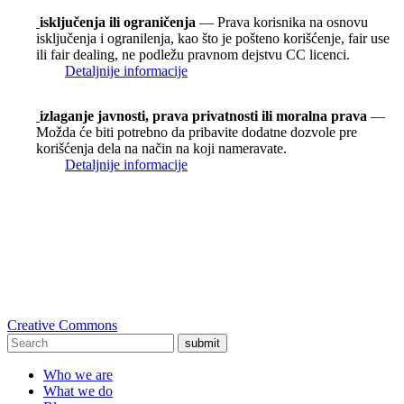
isključenja ili ograničenja
— Prava korisnika na osnovu
isključenja i ogranilenja, kao što je pošteno korišćenje, fair use
ili fair dealing, ne podležu pravnom dejstvu CC licenci.
Detaljnije informacije
izlaganje javnosti, prava privatnosti ili moralna prava
—
Možda će biti potrebno da pribavite dodatne dozvole pre
korišćenja dela na način na koji nameravate.
Detaljnije informacije
Creative Commons
submit
Who we are
What we do