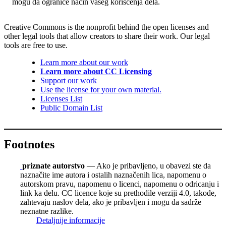
mogu da ograniče način vašeg korišćenja dela.
Creative Commons is the nonprofit behind the open licenses and
other legal tools that allow creators to share their work. Our legal
tools are free to use.
Learn more about our work
Learn more about CC Licensing
Support our work
Use the license for your own material.
Licenses List
Public Domain List
Footnotes
priznate autorstvo
— Ako je pribavljeno, u obavezi ste da
naznačite ime autora i ostalih naznačenih lica, napomenu o
autorskom pravu, napomenu o licenci, napomenu o odricanju i
link ka delu. CC licence koje su prethodile verziji 4.0, takođe,
zahtevaju naslov dela, ako je pribavljen i mogu da sadrže
neznatne razlike.
Detaljnije informacije