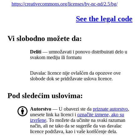
https://creativecommons.org/licenses/by-nc-nd/2.5/bg/
See the legal code
Vi slobodno možete da:
Deliti
— umnožavati i ponovo distribuirati delo u
svakom mediju ili formatu
Davalac licence nije ovlašćen da opozove ove
slobode dok se pridržavate uslova licence.
Pod sledećim uslovima:
Autorstvo
— U obavezi ste da
priznate autorstvo
,
unesete link ka licenci i
označite izmene, ako su
izvršene
. To možete da učinite na svaki razuman
način, ali ne tako da se sugeriše da vas davalac
licence podržava, kao i vaše korišćenje dela.