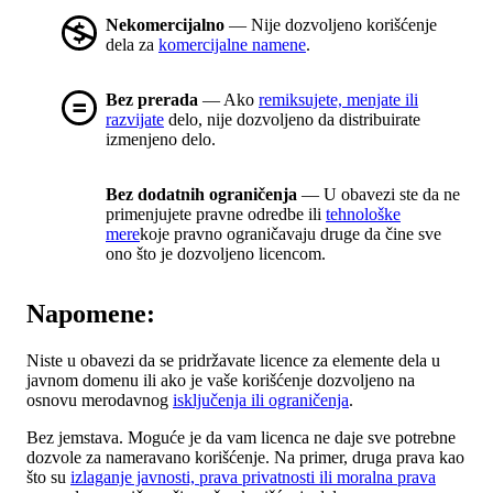
Nekomercijalno
— Nije dozvoljeno korišćenje
dela za
komercijalne namene
.
Bez prerada
— Ako
remiksujete, menjate ili
razvijate
delo, nije dozvoljeno da distribuirate
izmenjeno delo.
Bez dodatnih ograničenja
— U obavezi ste da ne
primenjujete pravne odredbe ili
tehnološke
mere
koje pravno ograničavaju druge da čine sve
ono što je dozvoljeno licencom.
Napomene:
Niste u obavezi da se pridržavate licence za elemente dela u
javnom domenu ili ako je vaše korišćenje dozvoljeno na
osnovu merodavnog
isključenja ili ograničenja
.
Bez jemstava. Moguće je da vam licenca ne daje sve potrebne
dozvole za nameravano korišćenje. Na primer, druga prava kao
što su
izlaganje javnosti, prava privatnosti ili moralna prava