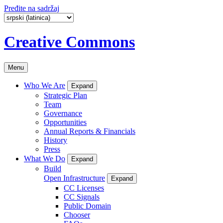
Pređite na sadržaj
Creative Commons
Menu
Who We Are
Expand
Strategic Plan
Team
Governance
Opportunities
Annual Reports & Financials
History
Press
What We Do
Expand
Build
Open Infrastructure
Expand
CC Licenses
CC Signals
Public Domain
Chooser