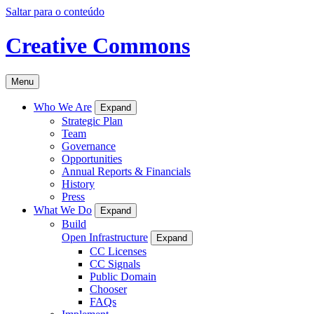
Saltar para o conteúdo
Creative Commons
Menu
Who We Are
Expand
Strategic Plan
Team
Governance
Opportunities
Annual Reports & Financials
History
Press
What We Do
Expand
Build
Open Infrastructure
Expand
CC Licenses
CC Signals
Public Domain
Chooser
FAQs