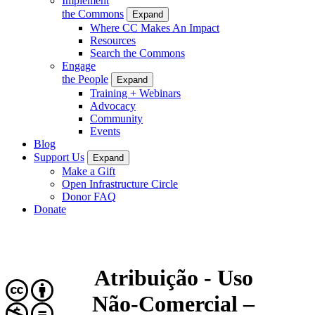
Implement
the Commons
Expand
Where CC Makes An Impact
Resources
Search the Commons
Engage
the People
Expand
Training + Webinars
Advocacy
Community
Events
Blog
Support Us
Expand
Make a Gift
Open Infrastructure Circle
Donor FAQ
Donate
Atribuição - Uso
Não-Comercial –