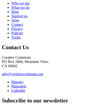
Who we are
What we do
Blog
Support us
Store
Contact
Privacy
Policies
Terms
Contact Us
Creative Commons
PO Box 1866, Mountain View,
CA 94042
info@creativecommons.org
Bluesky
Mastodon
LinkedIn
Subscribe to our newsletter