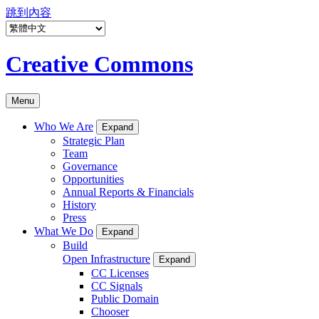
跳到內容
Creative Commons
Menu
Who We Are
Expand
Strategic Plan
Team
Governance
Opportunities
Annual Reports & Financials
History
Press
What We Do
Expand
Build
Open Infrastructure
Expand
CC Licenses
CC Signals
Public Domain
Chooser