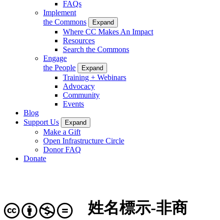
FAQs
Implement
the Commons
Expand
Where CC Makes An Impact
Resources
Search the Commons
Engage
the People
Expand
Training + Webinars
Advocacy
Community
Events
Blog
Support Us
Expand
Make a Gift
Open Infrastructure Circle
Donor FAQ
Donate
姓名標示-非商