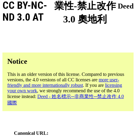
CC BY-NC-
業性-禁止改作
Deed
ND 3.0 AT
3.0 奧地利
Notice
This is an older version of this license. Compared to previous
versions, the 4.0 versions of all CC licenses are
more user-
friendly and more internationally robust
. If you are
licensing
your own work
, we strongly recommend the use of the 4.0
license instead:
Deed - 姓名標示─非商業性─禁止改作 4.0
國際
Canonical URL