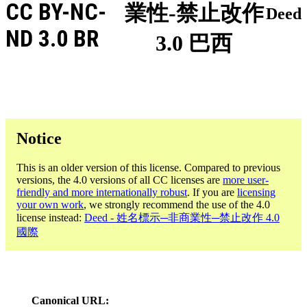
CC BY-NC-
業性-禁止改作
Deed
ND 3.0 BR
3.0 巴西
Notice
This is an older version of this license. Compared to previous
versions, the 4.0 versions of all CC licenses are
more user-
friendly and more internationally robust
. If you are
licensing
your own work
, we strongly recommend the use of the 4.0
license instead:
Deed - 姓名標示─非商業性─禁止改作 4.0
國際
Canonical URL