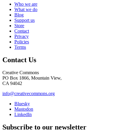
Who we are
What we do
Blog
Support us
Store
Contact
Privacy
Policies
Terms
Contact Us
Creative Commons
PO Box 1866, Mountain View,
CA 94042
info@creativecommons.org
Bluesky
Mastodon
LinkedIn
Subscribe to our newsletter