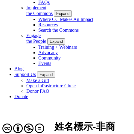
FAQs
Implement
the Commons
Expand
Where CC Makes An Impact
Resources
Search the Commons
Engage
the People
Expand
Training + Webinars
Advocacy
Community
Events
Blog
Support Us
Expand
Make a Gift
Open Infrastructure Circle
Donor FAQ
Donate
姓名標示-非商