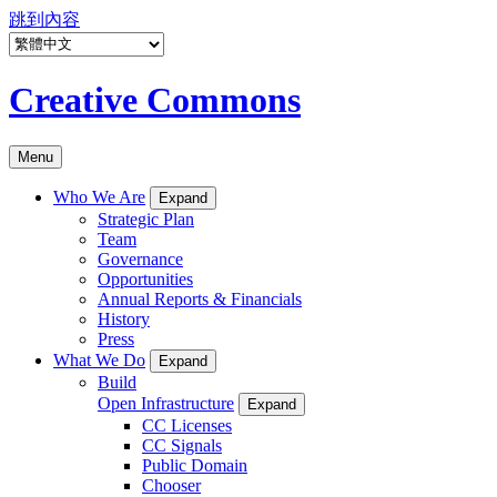
跳到內容
Creative Commons
Menu
Who We Are
Expand
Strategic Plan
Team
Governance
Opportunities
Annual Reports & Financials
History
Press
What We Do
Expand
Build
Open Infrastructure
Expand
CC Licenses
CC Signals
Public Domain
Chooser