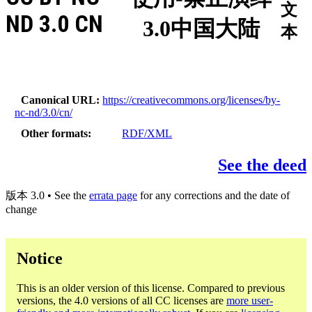
文
ND 3.0 CN
3.0中国大陆
本
Canonical URL
https://creativecommons.org/licenses/by-
nc-nd/3.0/cn/
Other formats
RDF/XML
See the deed
版本 3.0 • See the
errata page
for any corrections and the date of
change
Notice
This is an older version of this license. Compared to previous
versions, the 4.0 versions of all CC licenses are
more user-