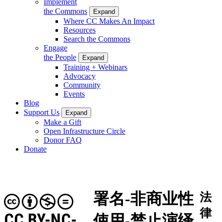
Implement
the Commons
Expand
Where CC Makes An Impact
Resources
Search the Commons
Engage
the People
Expand
Training + Webinars
Advocacy
Community
Events
Blog
Support Us
Expand
Make a Gift
Open Infrastructure Circle
Donor FAQ
Donate
署名-非商业性
法
律
CC BY-NC-
使用-禁止演绎