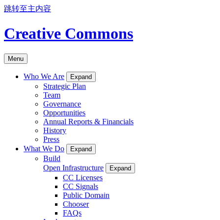
跳转至主内容
Creative Commons
Menu
Who We Are
Expand
Strategic Plan
Team
Governance
Opportunities
Annual Reports & Financials
History
Press
What We Do
Expand
Build
Open Infrastructure
Expand
CC Licenses
CC Signals
Public Domain
Chooser
FAQs