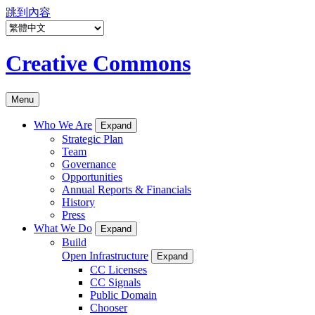
跳到內容
Creative Commons
Menu
Who We Are
Expand
Strategic Plan
Team
Governance
Opportunities
Annual Reports & Financials
History
Press
What We Do
Expand
Build
Open Infrastructure
Expand
CC Licenses
CC Signals
Public Domain
Chooser