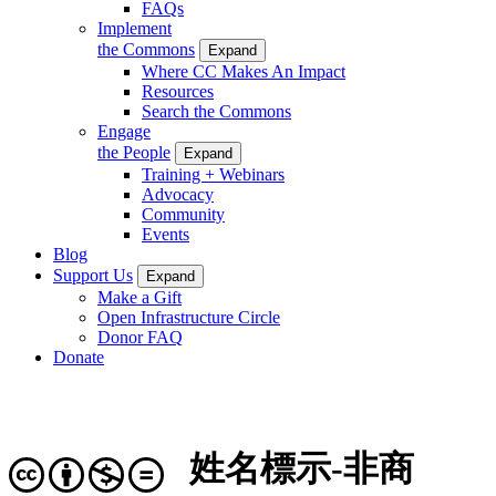
FAQs
Implement
the Commons
Expand
Where CC Makes An Impact
Resources
Search the Commons
Engage
the People
Expand
Training + Webinars
Advocacy
Community
Events
Blog
Support Us
Expand
Make a Gift
Open Infrastructure Circle
Donor FAQ
Donate
姓名標示-非商