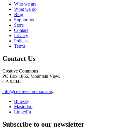
Who we are
What we do
Blog
Support us
Store
Contact
Privacy
Policies
Terms
Contact Us
Creative Commons
PO Box 1866, Mountain View,
CA 94042
info@creativecommons.org
Bluesky
Mastodon
LinkedIn
Subscribe to our newsletter