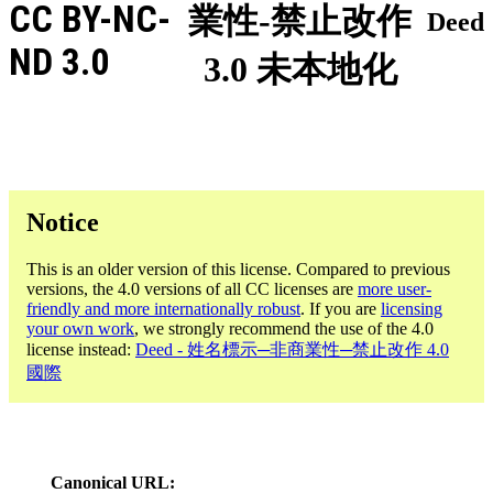
CC BY-NC-
業性-禁止改作
Deed
ND 3.0
3.0 未本地化
Notice
This is an older version of this license. Compared to previous
versions, the 4.0 versions of all CC licenses are
more user-
friendly and more internationally robust
. If you are
licensing
your own work
, we strongly recommend the use of the 4.0
license instead:
Deed - 姓名標示─非商業性─禁止改作 4.0
國際
Canonical URL