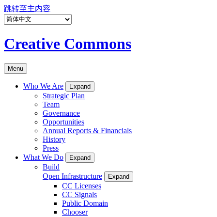
跳转至主内容
Creative Commons
Menu
Who We Are
Expand
Strategic Plan
Team
Governance
Opportunities
Annual Reports & Financials
History
Press
What We Do
Expand
Build
Open Infrastructure
Expand
CC Licenses
CC Signals
Public Domain
Chooser