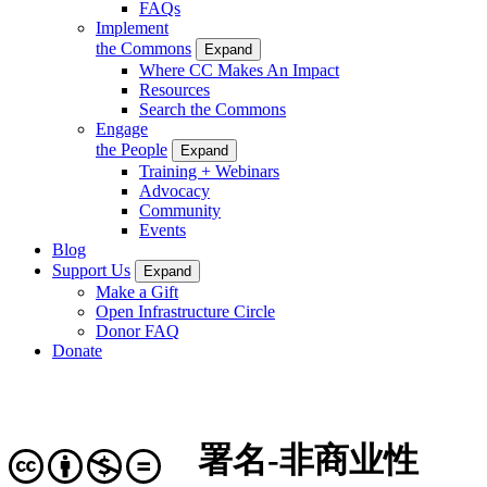
FAQs
Implement
the Commons
Expand
Where CC Makes An Impact
Resources
Search the Commons
Engage
the People
Expand
Training + Webinars
Advocacy
Community
Events
Blog
Support Us
Expand
Make a Gift
Open Infrastructure Circle
Donor FAQ
Donate
署名-非商业性