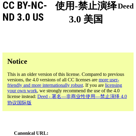
CC BY-NC-
使用-禁止演绎
Deed
ND 3.0 US
3.0 美国
Notice
This is an older version of this license. Compared to previous
versions, the 4.0 versions of all CC licenses are
more user-
friendly and more internationally robust
. If you are
licensing
your own work
, we strongly recommend the use of the 4.0
license instead:
Deed - 署名—非商业性使用—禁止演绎 4.0
协议国际版
Canonical URL