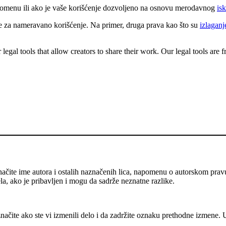
 domenu ili ako je vaše korišćenje dozvoljeno na osnovu merodavnog
isk
e za nameravano korišćenje. Na primer, druga prava kao što su
izlaganj
gal tools that allow creators to share their work. Our legal tools are fr
ačite ime autora i ostalih naznačenih lica, napomenu o autorskom prav
ela, ako je pribavljen i mogu da sadrže neznatne razlike.
ačite ako ste vi izmenili delo i da zadržite oznaku prethodne izmene.