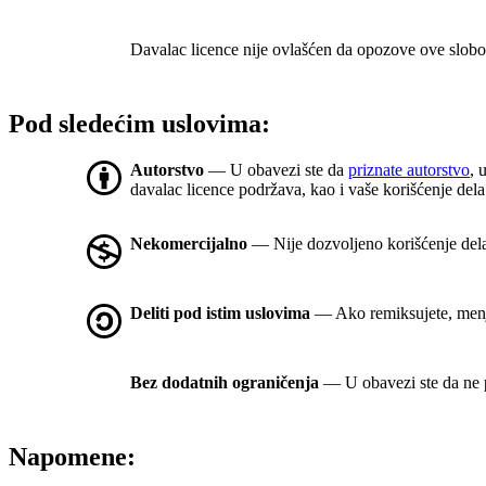
Davalac licence nije ovlašćen da opozove ove slobod
Pod sledećim uslovima:
Autorstvo
— U obavezi ste da
priznate autorstvo
, 
davalac licence podržava, kao i vaše korišćenje dela
Nekomercijalno
— Nije dozvoljeno korišćenje del
Deliti pod istim uslovima
— Ako remiksujete, menjat
Bez dodatnih ograničenja
— U obavezi ste da ne p
Napomene: