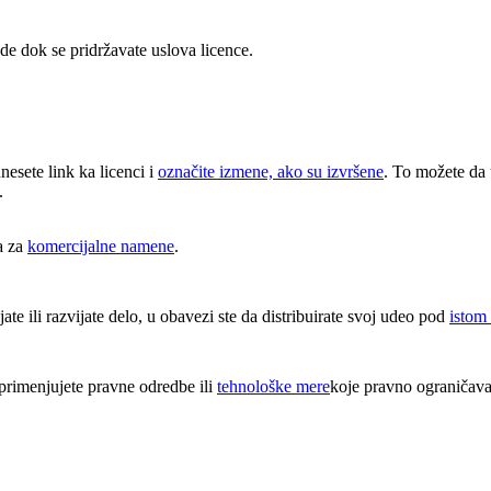
e dok se pridržavate uslova licence.
unesete link ka licenci i
označite izmene, ako su izvršene
. To možete da 
.
a za
komercijalne namene
.
e ili razvijate delo, u obavezi ste da distribuirate svoj udeo pod
istom
rimenjujete pravne odredbe ili
tehnološke mere
koje pravno ograničava