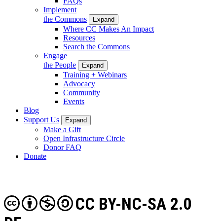
FAQs
Implement
the Commons
Expand
Where CC Makes An Impact
Resources
Search the Commons
Engage
the People
Expand
Training + Webinars
Advocacy
Community
Events
Blog
Support Us
Expand
Make a Gift
Open Infrastructure Circle
Donor FAQ
Donate
CC BY-NC-SA 2.0