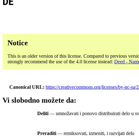
DE
Notice
This is an older version of this license. Compared to previous versi
strongly recommend the use of the 4.0 license instead:
Deed - Name
Canonical URL
https://creativecommons.org/licenses/by-nc-sa/2
Vi slobodno možete da:
Deliti
— umnožavati i ponovo distribuirati delo u s
Preraditi
— remiksovati, izmeniti, i razvijati delo