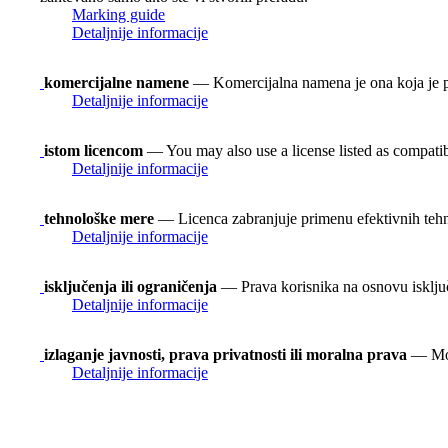
Marking guide
Detaljnije informacije
komercijalne namene
— Komercijalna namena je ona koja je p
Detaljnije informacije
istom licencom
— You may also use a license listed as compati
Detaljnije informacije
tehnološke mere
— Licenca zabranjuje primenu efektivnih teh
Detaljnije informacije
isključenja ili ograničenja
— Prava korisnika na osnovu isključen
Detaljnije informacije
izlaganje javnosti, prava privatnosti ili moralna prava
— Možd
Detaljnije informacije