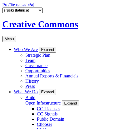
Pređite na sadržaj
Creative Commons
Menu
Who We Are
Expand
Strategic Plan
Team
Governance
Opportunities
Annual Reports & Financials
History
Press
What We Do
Expand
Build
Open Infrastructure
Expand
CC Licenses
CC Signals
Public Domain
Chooser