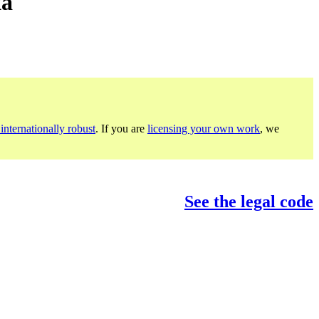
a
internationally robust
. If you are
licensing your own work
, we
See the legal code