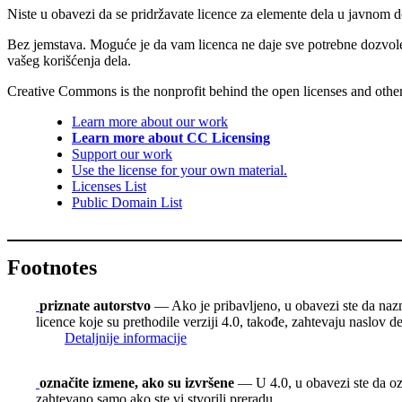
Niste u obavezi da se pridržavate licence za elemente dela u javnom
Bez jemstava. Moguće je da vam licenca ne daje sve potrebne dozvol
vašeg korišćenja dela.
Creative Commons is the nonprofit behind the open licenses and other le
Learn more about our work
Learn more about CC Licensing
Support our work
Use the license for your own material.
Licenses List
Public Domain List
Footnotes
priznate autorstvo
— Ako je pribavljeno, u obavezi ste da nazn
licence koje su prethodile verziji 4.0, takođe, zahtevaju naslov d
Detaljnije informacije
označite izmene, ako su izvršene
— U 4.0, u obavezi ste da ozn
zahtevano samo ako ste vi stvorili preradu.