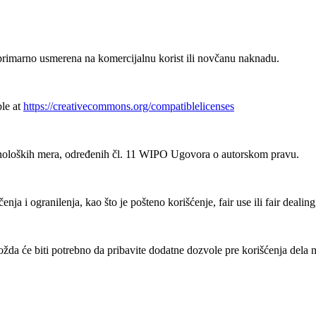
rimarno usmerena na komercijalnu korist ili novčanu naknadu.
ble at
https://creativecommons.org/compatiblelicenses
noloških mera, određenih čl. 11 WIPO Ugovora o autorskom pravu.
ja i ogranilenja, kao što je pošteno korišćenje, fair use ili fair deali
a će biti potrebno da pribavite dodatne dozvole pre korišćenja dela n