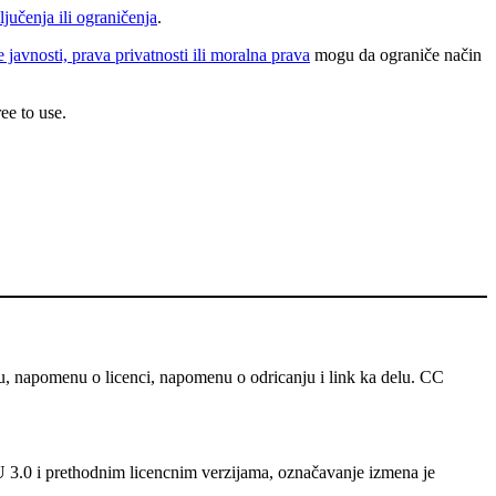
ljučenja ili ograničenja
.
e javnosti, prava privatnosti ili moralna prava
mogu da ograniče način
ee to use.
u, napomenu o licenci, napomenu o odricanju i link ka delu. CC
 U 3.0 i prethodnim licencnim verzijama, označavanje izmena je