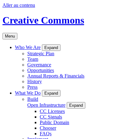
Aller au contenu
Creative Commons
Menu
Who We Are
Expand
Strategic Plan
Team
Governance
Opportunities
Annual Reports & Financials
History
Press
What We Do
Expand
Build
Open Infrastructure
Expand
CC Licenses
CC Signals
Public Domain
Chooser
FAQs