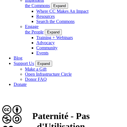
Implement
the Commons
Expand
Where CC Makes An Impact
Resources
Search the Commons
Engage
the People
Expand
Training + Webinars
Advocacy
Community
Events
Blog
Support Us
Expand
Make a Gift
Open Infrastructure Circle
Donor FAQ
Donate
Paternité - Pas
d'Utilisation