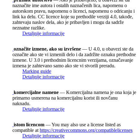
naznačite ime autora i ostalih naznačenih lica, napomenu o
autorskom pravu, napomenu o licenci, napomenu o odricanju i
link ka delu. CC licence koje su prethodile verziji 4.0, takođe,
zahtevaju naslov dela, ako je pribavljen i mogu da sadrže
neznatne razlike.
Detaljnije informacije
označite izmene, ako su izvršene
— U 4.0, u obavezi ste da
označite ako ste vi izmenili delo i da zadržite oznaku prethodne
izmene. U 3.0 i prethodnim licencnim verzijama, označavanje
izmena je zahtevano samo ako ste vi stvorili preradu.
Marking guide
Detaljnije informacije
komercijalne namene
— Komercijalna namena je ona koja je
primarno usmerena na komercijalnu korist ili novčanu
naknadu.
Detaljnije informacije
istom licencom
— You may also use a license listed as
compatible at
https://creativecommons.org/compatiblelicenses
Detaljnije informacije