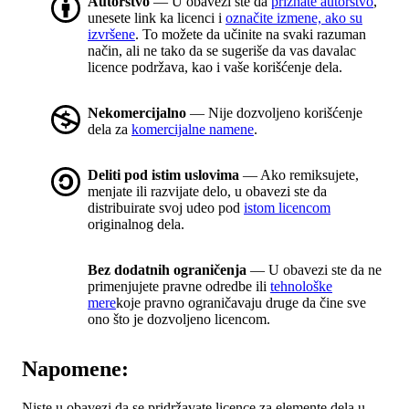
Autorstvo
— U obavezi ste da
priznate autorstvo
,
unesete link ka licenci i
označite izmene, ako su
izvršene
. To možete da učinite na svaki razuman
način, ali ne tako da se sugeriše da vas davalac
licence podržava, kao i vaše korišćenje dela.
Nekomercijalno
— Nije dozvoljeno korišćenje
dela za
komercijalne namene
.
Deliti pod istim uslovima
— Ako remiksujete,
menjate ili razvijate delo, u obavezi ste da
distribuirate svoj udeo pod
istom licencom
originalnog dela.
Bez dodatnih ograničenja
— U obavezi ste da ne
primenjujete pravne odredbe ili
tehnološke
mere
koje pravno ograničavaju druge da čine sve
ono što je dozvoljeno licencom.
Napomene:
Niste u obavezi da se pridržavate licence za elemente dela u