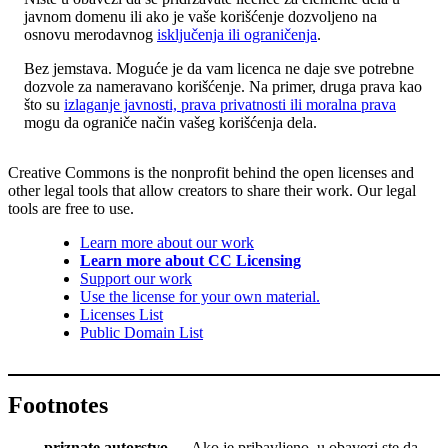
javnom domenu ili ako je vaše korišćenje dozvoljeno na
osnovu merodavnog
isključenja ili ograničenja
.
Bez jemstava. Moguće je da vam licenca ne daje sve potrebne
dozvole za nameravano korišćenje. Na primer, druga prava kao
što su
izlaganje javnosti, prava privatnosti ili moralna prava
mogu da ograniče način vašeg korišćenja dela.
Creative Commons is the nonprofit behind the open licenses and
other legal tools that allow creators to share their work. Our legal
tools are free to use.
Learn more about our work
Learn more about CC Licensing
Support our work
Use the license for your own material.
Licenses List
Public Domain List
Footnotes
priznate autorstvo
— Ako je pribavljeno, u obavezi ste da