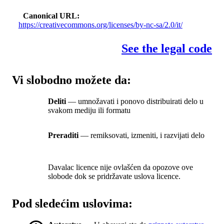
Canonical URL
https://creativecommons.org/licenses/by-nc-sa/2.0/it/
See the legal code
Vi slobodno možete da:
Deliti
— umnožavati i ponovo distribuirati delo u
svakom mediju ili formatu
Preraditi
— remiksovati, izmeniti, i razvijati delo
Davalac licence nije ovlašćen da opozove ove
slobode dok se pridržavate uslova licence.
Pod sledećim uslovima: