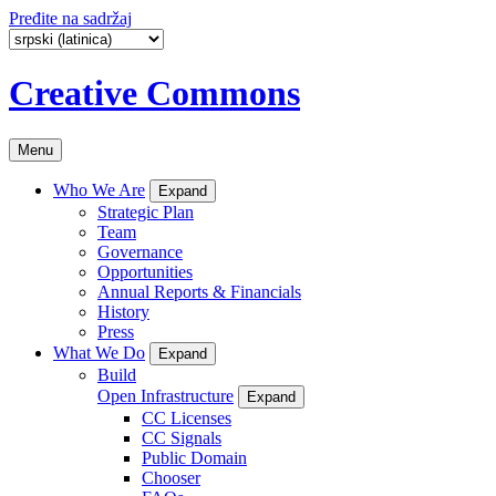
Pređite na sadržaj
Creative Commons
Menu
Who We Are
Expand
Strategic Plan
Team
Governance
Opportunities
Annual Reports & Financials
History
Press
What We Do
Expand
Build
Open Infrastructure
Expand
CC Licenses
CC Signals
Public Domain
Chooser