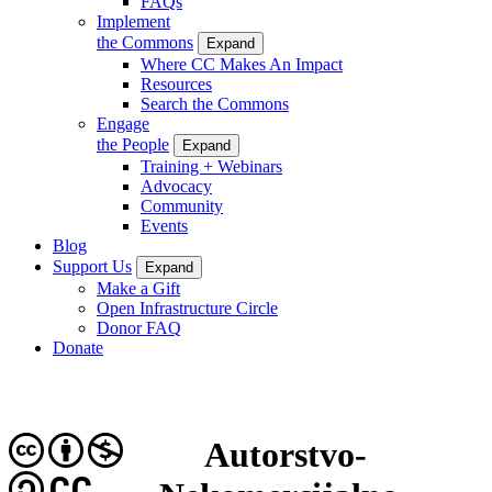
FAQs
Implement
the Commons
Expand
Where CC Makes An Impact
Resources
Search the Commons
Engage
the People
Expand
Training + Webinars
Advocacy
Community
Events
Blog
Support Us
Expand
Make a Gift
Open Infrastructure Circle
Donor FAQ
Donate
Autorstvo-
CC