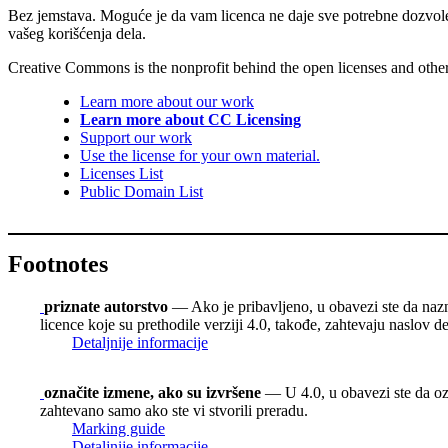
Bez jemstava. Moguće je da vam licenca ne daje sve potrebne dozvol
vašeg korišćenja dela.
Creative Commons is the nonprofit behind the open licenses and other le
Learn more about our work
Learn more about CC Licensing
Support our work
Use the license for your own material.
Licenses List
Public Domain List
Footnotes
priznate autorstvo
— Ako je pribavljeno, u obavezi ste da nazn
licence koje su prethodile verziji 4.0, takođe, zahtevaju naslov d
Detaljnije informacije
označite izmene, ako su izvršene
— U 4.0, u obavezi ste da ozn
zahtevano samo ako ste vi stvorili preradu.
Marking guide
Detaljnije informacije