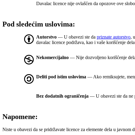
Davalac licence nije ovlašćen da opozove ove slobod
Pod sledećim uslovima:
Autorstvo
— U obavezi ste da
priznate autorstvo
, 
davalac licence podržava, kao i vaše korišćenje dela
Nekomercijalno
— Nije dozvoljeno korišćenje del
Deliti pod istim uslovima
— Ako remiksujete, menjat
Bez dodatnih ograničenja
— U obavezi ste da ne p
Napomene:
Niste u obavezi da se pridržavate licence za elemente dela u javnom