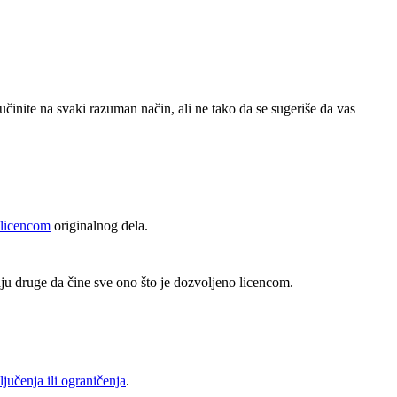
učinite na svaki razuman način, ali ne tako da se sugeriše da vas
 licencom
originalnog dela.
ju druge da čine sve ono što je dozvoljeno licencom.
ljučenja ili ograničenja
.