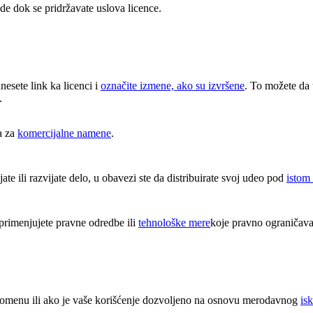
e dok se pridržavate uslova licence.
unesete link ka licenci i
označite izmene, ako su izvršene
. To možete da 
.
a za
komercijalne namene
.
e ili razvijate delo, u obavezi ste da distribuirate svoj udeo pod
istom
rimenjujete pravne odredbe ili
tehnološke mere
koje pravno ograničava
 domenu ili ako je vaše korišćenje dozvoljeno na osnovu merodavnog
isk