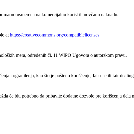
rimarno usmerena na komercijalnu korist ili novčanu naknadu.
ble at
https://creativecommons.org/compatiblelicenses
noloških mera, određenih čl. 11 WIPO Ugovora o autorskom pravu.
ja i ogranilenja, kao što je pošteno korišćenje, fair use ili fair deali
a će biti potrebno da pribavite dodatne dozvole pre korišćenja dela n