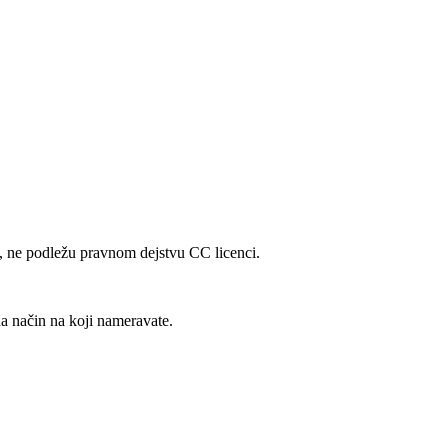
ng, ne podležu pravnom dejstvu CC licenci.
a način na koji nameravate.