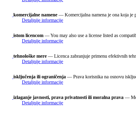
komercijalne namene
— Komercijalna namena je ona koja je p
Detaljnije informacije
istom licencom
— You may also use a license listed as compati
Detaljnije informacije
tehnološke mere
— Licenca zabranjuje primenu efektivnih teh
Detaljnije informacije
isključenja ili ograničenja
— Prava korisnika na osnovu isključen
Detaljnije informacije
izlaganje javnosti, prava privatnosti ili moralna prava
— Možd
Detaljnije informacije