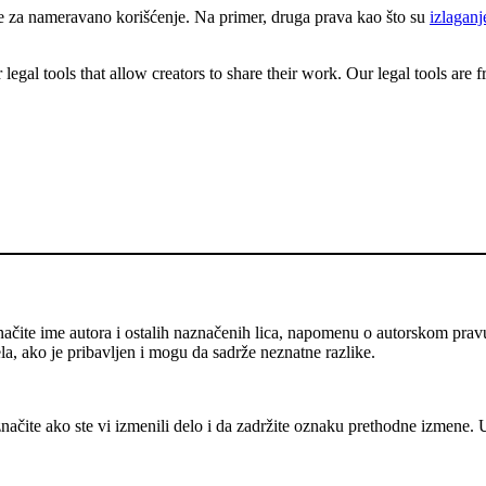
e za nameravano korišćenje. Na primer, druga prava kao što su
izlaganj
gal tools that allow creators to share their work. Our legal tools are fr
ačite ime autora i ostalih naznačenih lica, napomenu o autorskom prav
ela, ako je pribavljen i mogu da sadrže neznatne razlike.
ačite ako ste vi izmenili delo i da zadržite oznaku prethodne izmene.