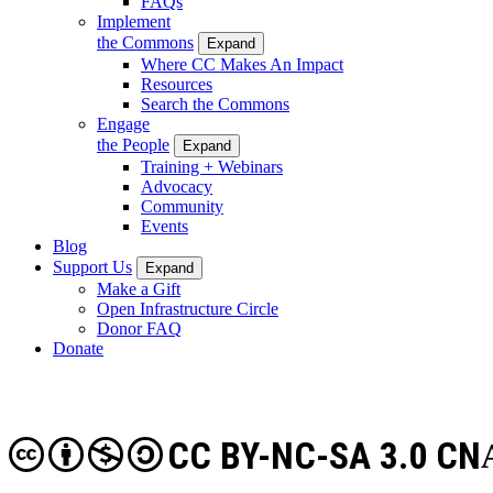
FAQs
Implement
the Commons
Expand
Where CC Makes An Impact
Resources
Search the Commons
Engage
the People
Expand
Training + Webinars
Advocacy
Community
Events
Blog
Support Us
Expand
Make a Gift
Open Infrastructure Circle
Donor FAQ
Donate
CC BY-NC-SA 3.0 CN