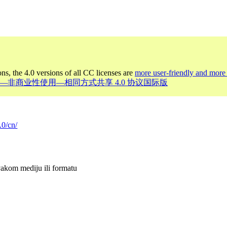
ons, the 4.0 versions of all CC licenses are
more user-friendly and more 
 署名—非商业性使用—相同方式共享 4.0 协议国际版
.0/cn/
vakom mediju ili formatu