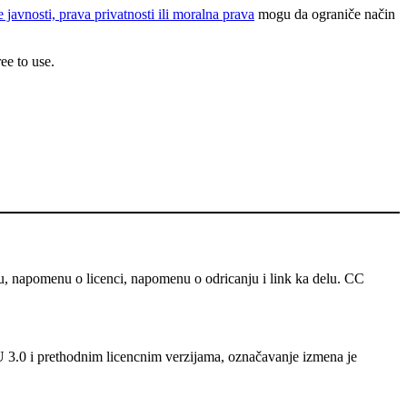
e javnosti, prava privatnosti ili moralna prava
mogu da ograniče način
ee to use.
u, napomenu o licenci, napomenu o odricanju i link ka delu. CC
 U 3.0 i prethodnim licencnim verzijama, označavanje izmena je