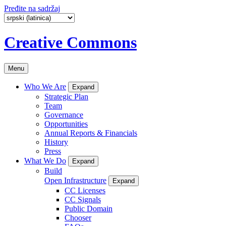
Pređite na sadržaj
Creative Commons
Menu
Who We Are
Expand
Strategic Plan
Team
Governance
Opportunities
Annual Reports & Financials
History
Press
What We Do
Expand
Build
Open Infrastructure
Expand
CC Licenses
CC Signals
Public Domain
Chooser