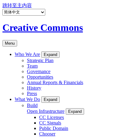
跳转至主内容
Creative Commons
Menu
Who We Are
Expand
Strategic Plan
Team
Governance
Opportunities
Annual Reports & Financials
History
Press
What We Do
Expand
Build
Open Infrastructure
Expand
CC Licenses
CC Signals
Public Domain
Chooser