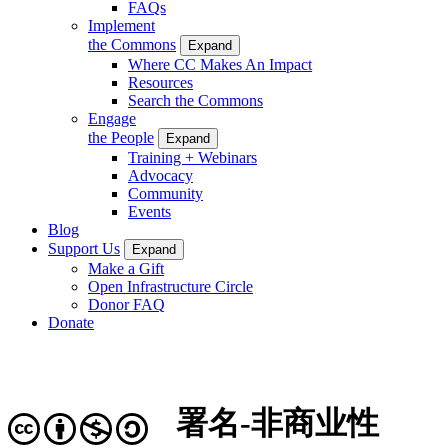
FAQs
Implement
the Commons
Expand
Where CC Makes An Impact
Resources
Search the Commons
Engage
the People
Expand
Training + Webinars
Advocacy
Community
Events
Blog
Support Us
Expand
Make a Gift
Open Infrastructure Circle
Donor FAQ
Donate
署名-非商业性