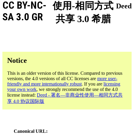
CC BY-NC-
使用-相同方式
Deed
SA 3.0 GR
共享 3.0 希腊
Notice
This is an older version of this license. Compared to previous
versions, the 4.0 versions of all CC licenses are
more user-
friendly and more internationally robust
. If you are
licensing
your own work
, we strongly recommend the use of the 4.0
license instead:
Deed - 署名—非商业性使用—相同方式共
享 4.0 协议国际版
Canonical URL