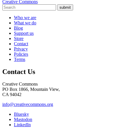
Creative Commons
submit
Who we are
What we do
Blog
Support us
Store
Contact
Privacy
Policies
Terms
Contact Us
Creative Commons
PO Box 1866, Mountain View,
CA 94042
info@creativecommons.org
Bluesky
Mastodon
LinkedIn