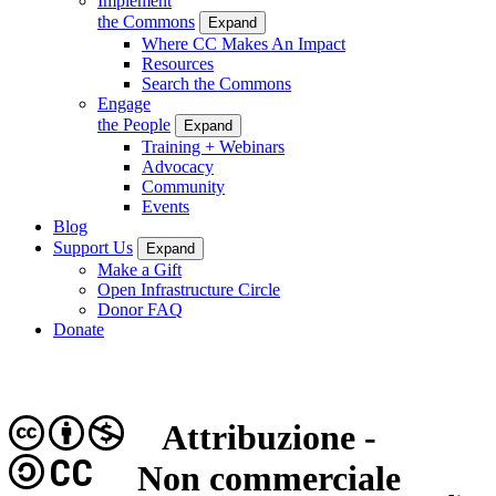
Implement
the Commons
Expand
Where CC Makes An Impact
Resources
Search the Commons
Engage
the People
Expand
Training + Webinars
Advocacy
Community
Events
Blog
Support Us
Expand
Make a Gift
Open Infrastructure Circle
Donor FAQ
Donate
Attribuzione -
CC
Non commerciale