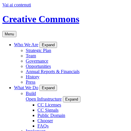
Vai ai contenuti
Creative Commons
Menu
Who We Are
Expand
Strategic Plan
Team
Governance
Opportunities
Annual Reports & Financials
History
Press
What We Do
Expand
Build
Open Infrastructure
Expand
CC Licenses
CC Signals
Public Domain
Chooser
FAQs