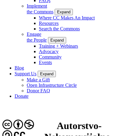
FAQs
Implement
the Commons
Expand
Where CC Makes An Impact
Resources
Search the Commons
Engage
the People
Expand
Training + Webinars
Advocacy
Community
Events
Blog
Support Us
Expand
Make a Gift
Open Infrastructure Circle
Donor FAQ
Donate
Autorstvo-
CC