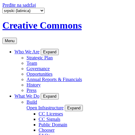
Pređite na sadržaj
Creative Commons
Menu
Who We Are
Expand
Strategic Plan
Team
Governance
Opportunities
Annual Reports & Financials
History
Press
What We Do
Expand
Build
Open Infrastructure
Expand
CC Licenses
CC Signals
Public Domain
Chooser