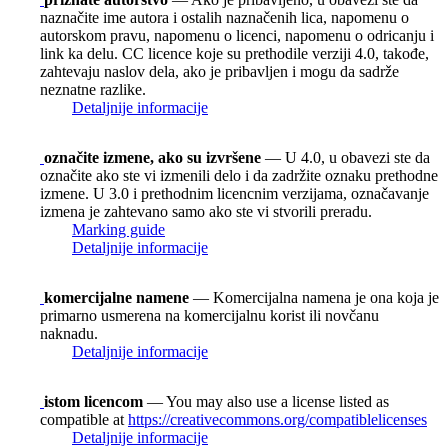
naznačite ime autora i ostalih naznačenih lica, napomenu o
autorskom pravu, napomenu o licenci, napomenu o odricanju i
link ka delu. CC licence koje su prethodile verziji 4.0, takođe,
zahtevaju naslov dela, ako je pribavljen i mogu da sadrže
neznatne razlike.
Detaljnije informacije
označite izmene, ako su izvršene
— U 4.0, u obavezi ste da
označite ako ste vi izmenili delo i da zadržite oznaku prethodne
izmene. U 3.0 i prethodnim licencnim verzijama, označavanje
izmena je zahtevano samo ako ste vi stvorili preradu.
Marking guide
Detaljnije informacije
komercijalne namene
— Komercijalna namena je ona koja je
primarno usmerena na komercijalnu korist ili novčanu
naknadu.
Detaljnije informacije
istom licencom
— You may also use a license listed as
compatible at
https://creativecommons.org/compatiblelicenses
Detaljnije informacije