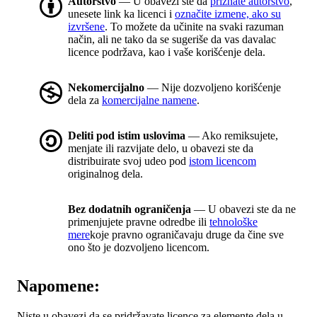
Autorstvo
— U obavezi ste da
priznate autorstvo
,
unesete link ka licenci i
označite izmene, ako su
izvršene
. To možete da učinite na svaki razuman
način, ali ne tako da se sugeriše da vas davalac
licence podržava, kao i vaše korišćenje dela.
Nekomercijalno
— Nije dozvoljeno korišćenje
dela za
komercijalne namene
.
Deliti pod istim uslovima
— Ako remiksujete,
menjate ili razvijate delo, u obavezi ste da
distribuirate svoj udeo pod
istom licencom
originalnog dela.
Bez dodatnih ograničenja
— U obavezi ste da ne
primenjujete pravne odredbe ili
tehnološke
mere
koje pravno ograničavaju druge da čine sve
ono što je dozvoljeno licencom.
Napomene:
Niste u obavezi da se pridržavate licence za elemente dela u