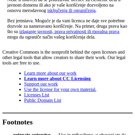
javnom domenu ili ako je vaše korišćenje dozvoljeno na
osnovu merodavnog
isključenja ili ograničenja
.
Bez jemstava. Moguće je da vam licenca ne daje sve potrebne
dozvole za nameravano korišćenje. Na primer, druga prava kao
što su
izlaganje javnosti, prava privatnosti ili moralna prava
mogu da ograniče način vašeg korišćenja dela.
Creative Commons is the nonprofit behind the open licenses and
other legal tools that allow creators to share their work. Our legal
tools are free to use.
Learn more about our work
Learn more about CC Licensing
Support our work
Use the license for your own material.
Licenses List
Public Domain List
Footnotes
priznate autorstvo
— Ako je pribavljeno, u obavezi ste da