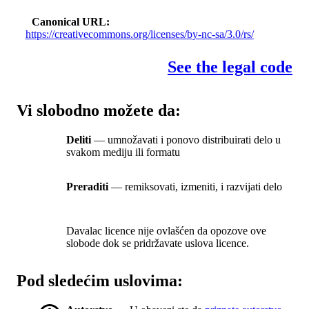
Canonical URL
https://creativecommons.org/licenses/by-nc-sa/3.0/rs/
See the legal code
Vi slobodno možete da:
Deliti
— umnožavati i ponovo distribuirati delo u
svakom mediju ili formatu
Preraditi
— remiksovati, izmeniti, i razvijati delo
Davalac licence nije ovlašćen da opozove ove
slobode dok se pridržavate uslova licence.
Pod sledećim uslovima: