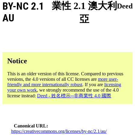
BY-NC 2.1
業性 2.1 澳大利
Deed
AU
亞
Notice
This is an older version of this license. Compared to previous
versions, the 4.0 versions of all CC licenses are
more user-
friendly and more internationally robust
. If you are
licensing
your own work
, we strongly recommend the use of the 4.0
license instead:
Deed - 姓名標示─非商業性 4.0 國際
Canonical URL
https://creativecommons.org/licenses/by-nc/2.1/au/