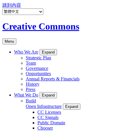
跳到內容
Creative Commons
Menu
Who We Are
Expand
Strategic Plan
Team
Governance
Opportunities
Annual Reports & Financials
History
Press
What We Do
Expand
Build
Open Infrastructure
Expand
CC Licenses
CC Signals
Public Domain
Chooser