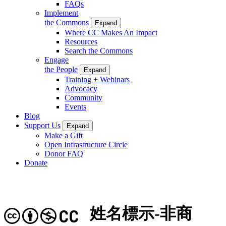
FAQs
Implement
the Commons
Expand
Where CC Makes An Impact
Resources
Search the Commons
Engage
the People
Expand
Training + Webinars
Advocacy
Community
Events
Blog
Support Us
Expand
Make a Gift
Open Infrastructure Circle
Donor FAQ
Donate
姓名標示-非商
CC