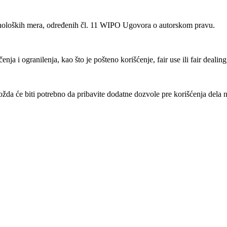
noloških mera, određenih čl. 11 WIPO Ugovora o autorskom pravu.
ja i ogranilenja, kao što je pošteno korišćenje, fair use ili fair deali
a će biti potrebno da pribavite dodatne dozvole pre korišćenja dela n