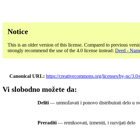
Notice
This is an older version of this license. Compared to previous versi
strongly recommend the use of the 4.0 license instead:
Deed - Name
Canonical URL
https://creativecommons.org/licenses/by-nc/3.0/
Vi slobodno možete da:
Deliti
— umnožavati i ponovo distribuirati delo u s
Preraditi
— remiksovati, izmeniti, i razvijati delo