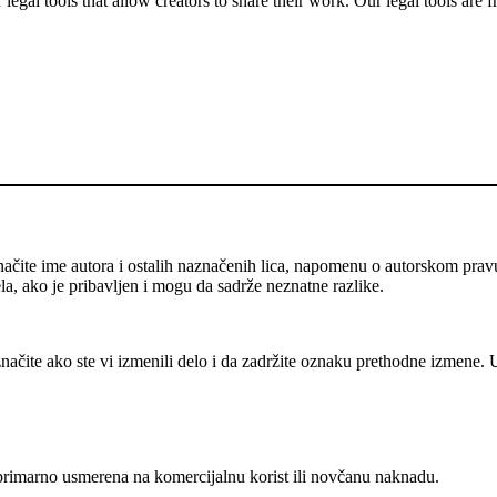
gal tools that allow creators to share their work. Our legal tools are fr
ačite ime autora i ostalih naznačenih lica, napomenu o autorskom prav
ela, ako je pribavljen i mogu da sadrže neznatne razlike.
ačite ako ste vi izmenili delo i da zadržite oznaku prethodne izmene.
rimarno usmerena na komercijalnu korist ili novčanu naknadu.