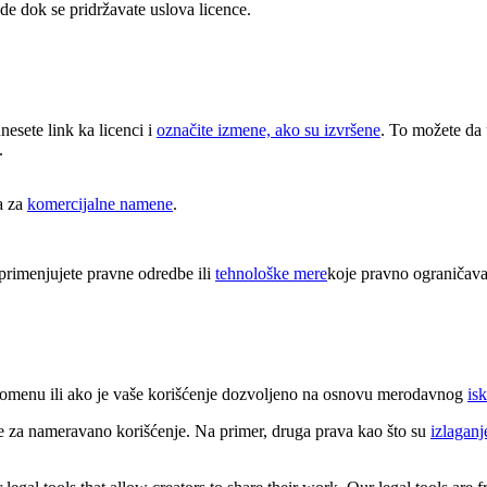
e dok se pridržavate uslova licence.
unesete link ka licenci i
označite izmene, ako su izvršene
. To možete da 
.
a za
komercijalne namene
.
rimenjujete pravne odredbe ili
tehnološke mere
koje pravno ograničava
 domenu ili ako je vaše korišćenje dozvoljeno na osnovu merodavnog
isk
e za nameravano korišćenje. Na primer, druga prava kao što su
izlaganj