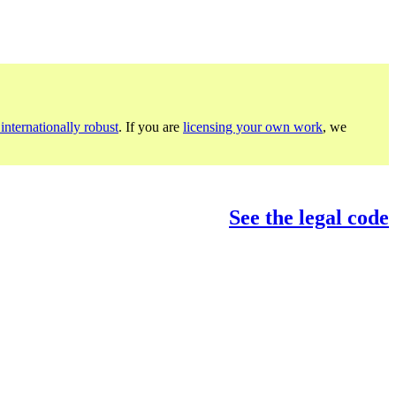
internationally robust
. If you are
licensing your own work
, we
See the legal code