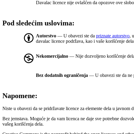
Davalac licence nije ovlašćen da opozove ove slobod
Pod sledećim uslovima:
Autorstvo
— U obavezi ste da
priznate autorstvo
, 
davalac licence podržava, kao i vaše korišćenje dela
Nekomercijalno
— Nije dozvoljeno korišćenje del
Bez dodatnih ograničenja
— U obavezi ste da ne p
Napomene:
Niste u obavezi da se pridržavate licence za elemente dela u javnom
Bez jemstava. Moguće je da vam licenca ne daje sve potrebne dozvol
vašeg korišćenja dela.