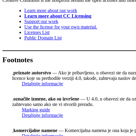
Creative Commons is the nonprofit behind the open licenses and other le
Learn more about our work
Learn more about CC Licensing
Support our work
Use the license for your own material.
Licenses List
Public Domain List
Footnotes
priznate autorstvo
— Ako je pribavljeno, u obavezi ste da nazn
licence koje su prethodile verziji 4.0, takođe, zahtevaju naslov d
Detaljnije informacije
označite izmene, ako su izvršene
— U 4.0, u obavezi ste da ozn
zahtevano samo ako ste vi stvorili preradu.
Marking guide
Detaljnije informacije
komercijalne namene
— Komercijalna namena je ona koja je p
Detaljnije informacije