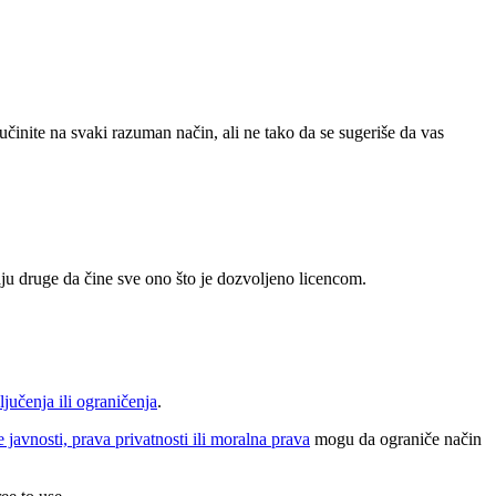
učinite na svaki razuman način, ali ne tako da se sugeriše da vas
ju druge da čine sve ono što je dozvoljeno licencom.
ljučenja ili ograničenja
.
e javnosti, prava privatnosti ili moralna prava
mogu da ograniče način