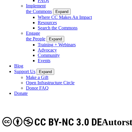
FAQs
Implement
the Commons
Expand
Where CC Makes An Impact
Resources
Search the Commons
Engage
the People
Expand
Training + Webinars
Advocacy
Community
Events
Blog
Support Us
Expand
Make a Gift
Open Infrastructure Circle
Donor FAQ
Donate
CC BY-NC 3.0 DE
Autors