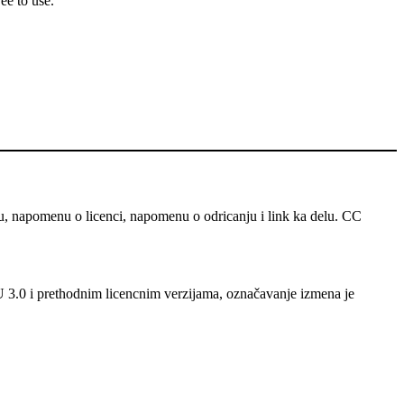
ee to use.
u, napomenu o licenci, napomenu o odricanju i link ka delu. CC
 U 3.0 i prethodnim licencnim verzijama, označavanje izmena je