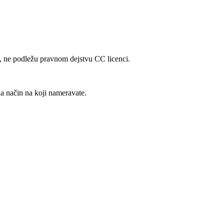
ng, ne podležu pravnom dejstvu CC licenci.
a način na koji nameravate.