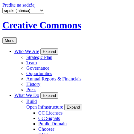
Pređite na sadržaj
Creative Commons
Menu
Who We Are
Expand
Strategic Plan
Team
Governance
Opportunities
Annual Reports & Financials
History
Press
What We Do
Expand
Build
Open Infrastructure
Expand
CC Licenses
CC Signals
Public Domain
Chooser