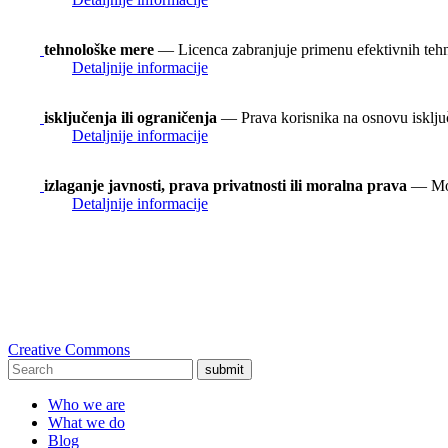
tehnološke mere
— Licenca zabranjuje primenu efektivnih teh
Detaljnije informacije
isključenja ili ograničenja
— Prava korisnika na osnovu isključen
Detaljnije informacije
izlaganje javnosti, prava privatnosti ili moralna prava
— Možd
Detaljnije informacije
Creative Commons
submit
Who we are
What we do
Blog