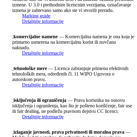
izmene. U 3.0 i prethodnim licencnim verzijama, označavanje
izmena je zahtevano samo ako ste vi stvorili preradu.
Marking guide
Detaljnije informacije
komercijalne namene
— Komercijalna namena je ona koja je
primarno usmerena na komercijalnu korist ili novčanu
naknadu.
Detaljnije informacije
tehnološke mere
— Licenca zabranjuje primenu efektivnih
tehnoloških mera, određenih čl. 11 WIPO Ugovora o
autorskom pravu.
Detaljnije informacije
isključenja ili ograničenja
— Prava korisnika na osnovu
isključenja i ogranilenja, kao što je pošteno korišćenje, fair use
ili fair dealing, ne podležu pravnom dejstvu CC licenci.
Detaljnije informacije
izlaganje javnosti, prava privatnosti ili moralna prava
—