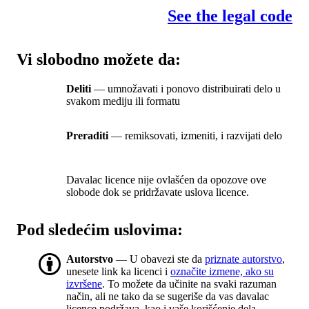
See the legal code
Vi slobodno možete da:
Deliti
— umnožavati i ponovo distribuirati delo u
svakom mediju ili formatu
Preraditi
— remiksovati, izmeniti, i razvijati delo
Davalac licence nije ovlašćen da opozove ove
slobode dok se pridržavate uslova licence.
Pod sledećim uslovima:
Autorstvo
— U obavezi ste da
priznate autorstvo
,
unesete link ka licenci i
označite izmene, ako su
izvršene
. To možete da učinite na svaki razuman
način, ali ne tako da se sugeriše da vas davalac
licence podržava, kao i vaše korišćenje dela.