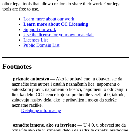
other legal tools that allow creators to share their work. Our legal
tools are free to use.
Learn more about our work
Learn more about CC Licensing
Support our work
Use the license for your own material.
Licenses List
Public Domain List
Footnotes
priznate autorstvo
— Ako je pribavljeno, u obavezi ste da
naznačite ime autora i ostalih naznačenih lica, napomenu o
autorskom pravu, napomenu o licenci, napomenu o odricanju i
link ka delu. CC licence koje su prethodile verziji 4.0, takođe,
zahtevaju naslov dela, ako je pribavljen i mogu da sadrže
neznatne razlike.
Detaljnije informacije
označite izmene, ako su izvršene
— U 4.0, u obavezi ste da
označite ako ste vi izmenili delo i da zadržite oznaku prethodne