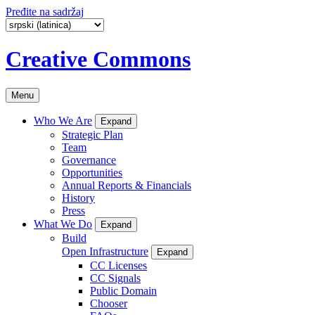
Pređite na sadržaj
Creative Commons
Menu
Who We Are
Expand
Strategic Plan
Team
Governance
Opportunities
Annual Reports & Financials
History
Press
What We Do
Expand
Build
Open Infrastructure
Expand
CC Licenses
CC Signals
Public Domain
Chooser