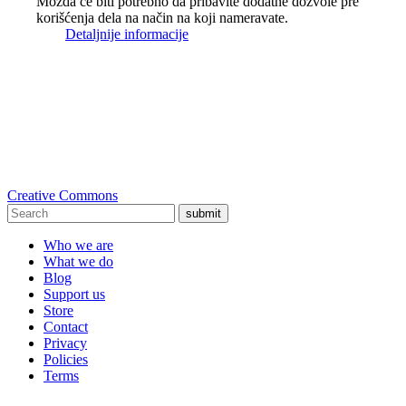
Možda će biti potrebno da pribavite dodatne dozvole pre
korišćenja dela na način na koji nameravate.
Detaljnije informacije
Creative Commons
submit
Who we are
What we do
Blog
Support us
Store
Contact
Privacy
Policies
Terms