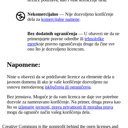
Nekomercijalno
— Nije dozvoljeno korišćenje
dela za
komercijalne namene
.
Bez dodatnih ograničenja
— U obavezi ste da ne
primenjujete pravne odredbe ili
tehnološke
mere
koje pravno ograničavaju druge da čine sve
ono što je dozvoljeno licencom.
Napomene:
Niste u obavezi da se pridržavate licence za elemente dela u
javnom domenu ili ako je vaše korišćenje dozvoljeno na
osnovu merodavnog
isključenja ili ograničenja
.
Bez jemstava. Moguće je da vam licenca ne daje sve potrebne
dozvole za nameravano korišćenje. Na primer, druga prava kao
što su
izlaganje javnosti, prava privatnosti ili moralna prava
mogu da ograniče način vašeg korišćenja dela.
Creative Commons is the nonprofit behind the open licenses and