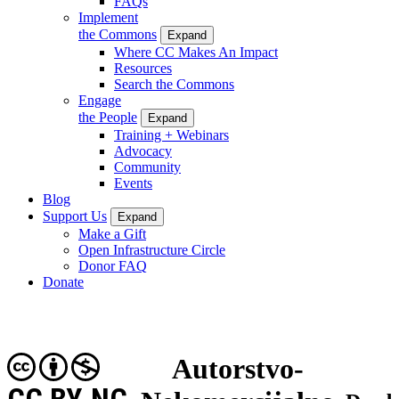
FAQs
Implement
the Commons
Expand
Where CC Makes An Impact
Resources
Search the Commons
Engage
the People
Expand
Training + Webinars
Advocacy
Community
Events
Blog
Support Us
Expand
Make a Gift
Open Infrastructure Circle
Donor FAQ
Donate
Autorstvo-